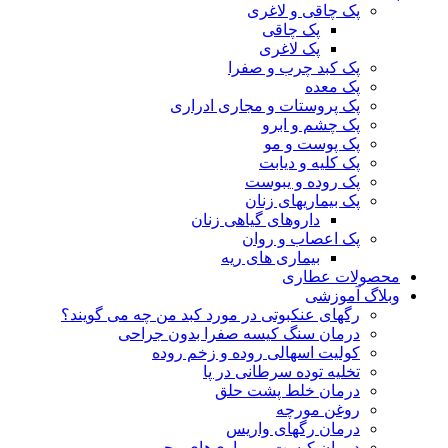
پک چاقی و لاغری
پک چاقی
پک لاغری
پک کبد چرب و صفرا
پک معده
پک پروستات و مجاری ادراری
پک چشم و ابرو
پک پوست و مو
پک کلیه و دیابت
پک روده و یبوست
پک بیماریهای زنان
داروهای گیاهی زنان
پک اعصاب و روان
بیماری های ریه
محصولات عطاری
وبلاگ آموزشی
رگهای عنکبوتی در مورد کبد من چه می گویند؟
درمان سنگ کیسه صفرا بدون جراحی
کولیت اسهالی روده و زخم روده
تخلیه توده سرطانی در پا
درمان خلط پشت حلق
روغن مورچه
درمان رگهای واریس
درمان کیست و بیماری‌های رحم