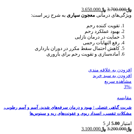
قیمت
قیمت
﷼
3.700.000
﷼
3.650.000
اصلی
فعلی
ویژگی‌های درمانی
معجون سپاری
به شرح زیر است:
﷼3.700.000
﷼3.650.000
بود.
تقویت کننده رحم
است.
بهبود عملکرد رحم
حمایت در درمان نازایی
رفع التهابات رحمی
کاهش احتمال سقط مکرر در دوران بارداری
آماده‌سازی و تقویت رحم برای باروری
افزودن به علاقه مندی
افزودن به سبد خرید
مشاهده سریع
-3%
مقایسه
شربت گیاهی عنصلی | بهبود و درمان سرفه‌های شدید، آسم و آسم رطوبی،
مشکلات تنفسی، انسداد ریوی و عفونت‌های ریه و سینوس‌ها
امتیاز
5.00
از 5
قیمت
قیمت
﷼
3.200.000
﷼
3.100.000
اصلی
فعلی