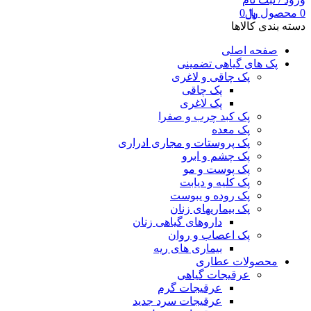
0
محصول
﷼
0
دسته بندی کالاها
صفحه اصلی
پک های گیاهی تضمینی
پک چاقی و لاغری
پک چاقی
پک لاغری
پک کبد چرب و صفرا
پک معده
پک پروستات و مجاری ادراری
پک چشم و ابرو
پک پوست و مو
پک کلیه و دیابت
پک روده و یبوست
پک بیماریهای زنان
داروهای گیاهی زنان
پک اعصاب و روان
بیماری های ریه
محصولات عطاری
عرقیجات گیاهی
عرقیجات گرم
عرقیجات سرد
جدید