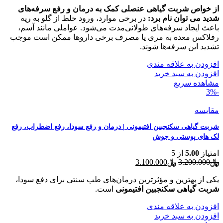
﷼3.200.000
﷼3.100.000
از خواص شربت گیاهی عنصلی کمک به درمان و رفع سرفه‌های
بود.
شدید می توان نام برد:
است.
در برخی موارد، ورود خلط از گلو به ریه
باعث ایجاد سرفه‌های طولانی‌مدت می‌شود. عواملی مانند آسم،
رفلاکس معده به مری یا مصرف برخی داروها ممکن است موجب
تشدید این سرفه‌ها شوند.
افزودن به علاقه مندی
افزودن به سبد خرید
مشاهده سریع
-3%
مقایسه
شربت گیاهی سکنجبین افتیمونی | درمان و رفع سودا، رفع اضطراب، رفع
لک های پوستی و جوش
امتیاز
5.00
از 5
قیمت
قیمت
﷼
3.200.000
﷼
3.100.000
اصلی
فعلی
﷼3.200.000
﷼3.100.000
یکی از بهترین و مؤثرترین درمان‌های طب سنتی برای دفع سودا،
بود.
است.
شربت گیاهی سکنجبین افتیمونی
است.
افزودن به علاقه مندی
افزودن به سبد خرید