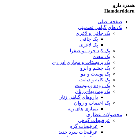
همدرد دارو
Hamdarddaru
صفحه اصلی
پک های گیاهی تضمینی
پک چاقی و لاغری
پک چاقی
پک لاغری
پک کبد چرب و صفرا
پک معده
پک پروستات و مجاری ادراری
پک چشم و ابرو
پک پوست و مو
پک کلیه و دیابت
پک روده و یبوست
پک بیماریهای زنان
داروهای گیاهی زنان
پک اعصاب و روان
بیماری های ریه
محصولات عطاری
عرقیجات گیاهی
عرقیجات گرم
عرقیجات سرد
جدید