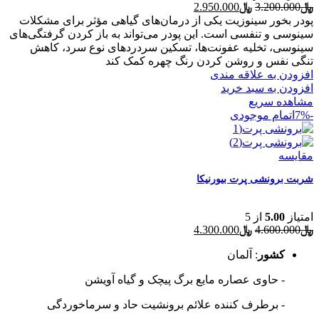
قیمت
قیمت
﷼
3.200.000
﷼
2.950.000
اصلی
فعلی
پودر بخور سینوزیت یکی از درمان‌های گیاهی مؤثر برای مشکلات
﷼3.200.000
﷼2.950.000
سینوسی و تنفسی است. این پودر می‌تواند به باز کردن گرفتگی‌های
بود.
است.
سینوسی، تخلیه عفونت‌ها، تسکین سردردهای نوع سرد، کاهش
تنگی نفس و روشن کردن رنگ چهره کمک کند
افزودن به علاقه مندی
افزودن به سبد خرید
مشاهده سریع
-7%
اتمام موجودی
مقایسه
شربت برونشی پرت بیورنیکا
امتیاز
5.00
از 5
قیمت
قیمت
﷼
4.600.000
﷼
4.300.000
اصلی
فعلی
کشور
: آلمان
﷼4.600.000
﷼4.300.000
بود.
است.
- حاوی عصاره مایع برگ پیچک و گیاه آویشن
- برطرف کننده علائم برونشیت حاد و سرماخوردگی