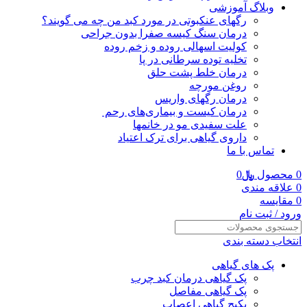
وبلاگ آموزشی
رگهای عنکبوتی در مورد کبد من چه می گویند؟
درمان سنگ کیسه صفرا بدون جراحی
کولیت اسهالی روده و زخم روده
تخلیه توده سرطانی در پا
درمان خلط پشت حلق
روغن مورچه
درمان رگهای واریس
درمان کیست و بیماری‌های رحم
علت سفیدی مو در خانمها
داروی گیاهی برای ترک اعتیاد
تماس با ما
0
محصول
﷼
0
0
علاقه مندی
0
مقایسه
ورود / ثبت نام
انتخاب دسته بندی
پک های گیاهی
پک گیاهی درمان کبد چرب
پک گیاهی مفاصل
پکیج گیاهی اعصاب