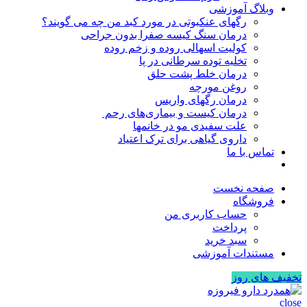
وبلاگ آموزشی
رگهای عنکبوتی در مورد کبد من چه می گویند؟
درمان سنگ کیسه صفرا بدون جراحی
کولیت اسهالی روده و زخم روده
تخلیه توده سرطانی در پا
درمان خلط پشت حلق
روغن مورچه
درمان رگهای واریس
درمان کیست و بیماری‌های رحم
علت سفیدی مو در خانمها
داروی گیاهی برای ترک اعتیاد
تماس با ما
صفحه نخست
فروشگاه
حساب کاربری من
پرداخت
سبد خرید
مستندات آموزشی
تخفیف های روز
close