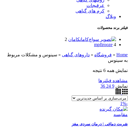
عرقیجات
کرم های گیاهی
وبلاگ
فیلتر برند محصولات
کامان
کامان
2
mpfirooze
4
Home
»
فروشگاه
»
داروهای گیاهی
»
سینوس و مشکلات مربوط
به سینوس
مرتب‌سازی
نمایش همه 6 نتیجه
بر
مشاهده فیلترها
اساس
نمایش
9
24
36
جدیدترین
-1%
مقایسه
شربت دماغی | درمان سردی مغز