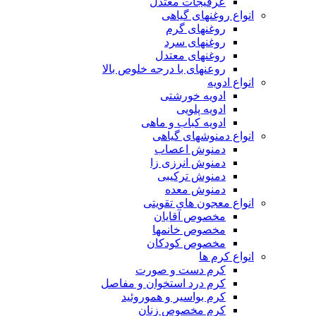
عرقیجات معتدل
انواع روغنهای گیاهی
روغنهای گرم
روغنهای سرد
روغنهای معتدل
روعنهای با درجه خلوص بالا
انواع ادویه
ادویه خورشتی
ادویه پلویی
ادویه کباب و ماهی
انواع دمنوشهای گیاهی
دمنوش اعصاب
دمنوش انرزی زا
دمنوش ترکیبی
دمنوش معده
انواع معجون های تقویتی
مخصوص آقایان
مخصوص خانمها
مخصوص کودکان
انواع کرم ها
کرم دست و صورت
کرم درد استخوان و مفاصل
کرم بواسیر و هموروئید
کرم مخصوص زنان