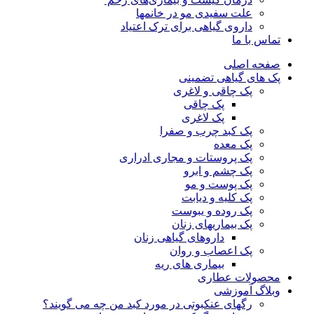
علت سفیدی مو در خانمها
داروی گیاهی برای ترک اعتیاد
تماس با ما
صفحه اصلی
پک های گیاهی تضمینی
پک چاقی و لاغری
پک چاقی
پک لاغری
پک کبد چرب و صفرا
پک معده
پک پروستات و مجاری ادراری
پک چشم و ابرو
پک پوست و مو
پک کلیه و دیابت
پک روده و یبوست
پک بیماریهای زنان
داروهای گیاهی زنان
پک اعصاب و روان
بیماری های ریه
محصولات عطاری
وبلاگ آموزشی
رگهای عنکبوتی در مورد کبد من چه می گویند؟