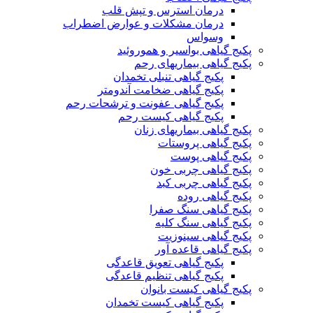
درمان استرس و تپش قلب
درمان مشکلات و عوارض اضطراب
وسواس
پکیج گیاهی بواسیر و هموروئید
پکیج گیاهی بیماریهای رحم
پکیج گیاهی تنبلی تخمدان
پکیج گیاهی ضخامت آندومتر
پکیج گیاهی عفونت و ترشحات رحم
پکیج گیاهی کیست رحم
پکیج گیاهی بیماریهای زنان
پکیج گیاهی پروستات
پکیج گیاهی پوست
پکیج گیاهی چربی خون
پکیج گیاهی چربی کبد
پکیج گیاهی روده
پکیج گیاهی سنگ صفرا
پکیج گیاهی سنگ کلیه
پکیج گیاهی سینوزیت
پکیج گیاهی قاعده آور
پکیج گیاهی تعویق قاعدگی
پکیج گیاهی تنظیم قاعدگی
پکیج گیاهی کیست بانوان
پکیج گیاهی کیست تخمدان