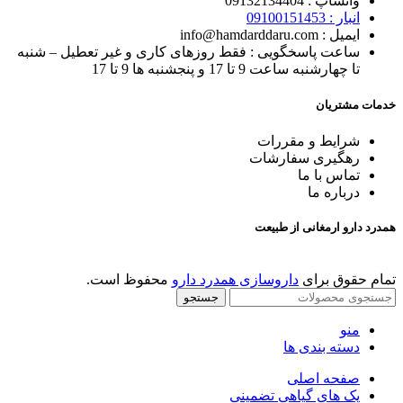
واتساپ : 0
9132134404
انبار : 0
9100151453
ایمیل : info@hamdarddaru.com
ساعت پاسخگویی : فقط روزهای کاری و غیر تعطیل – شنبه
تا چهارشنبه ساعت 9 تا 17 و پنجشنبه ها 9 تا 17
خدمات مشتریان
شرایط و مقررات
رهگیری
سفارشات
تماس با
ما
درباره ما
همدرد دارو ارمغانی از طبیعت
تمام حقوق برای
داروسازی همدرد دارو
محفوظ است.
جستجو
منو
دسته بندی ها
صفحه اصلی
پک های گیاهی تضمینی