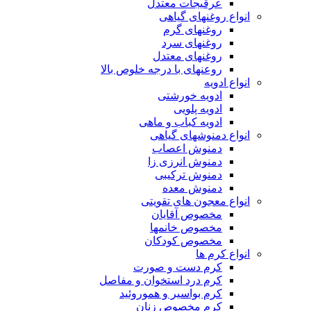
عرقیجات معتدل
انواع روغنهای گیاهی
روغنهای گرم
روغنهای سرد
روغنهای معتدل
روعنهای با درجه خلوص بالا
انواع ادویه
ادویه خورشتی
ادویه پلویی
ادویه کباب و ماهی
انواع دمنوشهای گیاهی
دمنوش اعصاب
دمنوش انرزی زا
دمنوش ترکیبی
دمنوش معده
انواع معجون های تقویتی
مخصوص آقایان
مخصوص خانمها
مخصوص کودکان
انواع کرم ها
کرم دست و صورت
کرم درد استخوان و مفاصل
کرم بواسیر و هموروئید
کرم مخصوص زنان