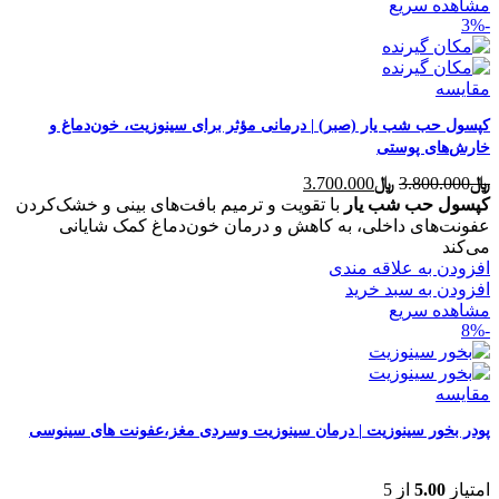
مشاهده سریع
-3%
مقایسه
کپسول حب شب یار (صبر) | درمانی مؤثر برای سینوزیت، خون‌دماغ و
خارش‌های پوستی
قیمت
قیمت
﷼
3.800.000
﷼
3.700.000
اصلی
فعلی
کپسول حب شب یار
با تقویت و ترمیم بافت‌های بینی و خشک‌کردن
﷼3.800.000
﷼3.700.000
عفونت‌های داخلی، به کاهش و درمان خون‌دماغ کمک شایانی
بود.
است.
می‌کند
افزودن به علاقه مندی
افزودن به سبد خرید
مشاهده سریع
-8%
مقایسه
پودر بخور سینوزیت | درمان سینوزیت وسردی مغز،عفونت های سینوسی
امتیاز
5.00
از 5