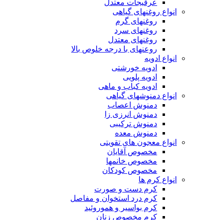
عرقیجات معتدل
انواع روغنهای گیاهی
روغنهای گرم
روغنهای سرد
روغنهای معتدل
روعنهای با درجه خلوص بالا
انواع ادویه
ادویه خورشتی
ادویه پلویی
ادویه کباب و ماهی
انواع دمنوشهای گیاهی
دمنوش اعصاب
دمنوش انرزی زا
دمنوش ترکیبی
دمنوش معده
انواع معجون های تقویتی
مخصوص آقایان
مخصوص خانمها
مخصوص کودکان
انواع کرم ها
کرم دست و صورت
کرم درد استخوان و مفاصل
کرم بواسیر و هموروئید
کرم مخصوص زنان