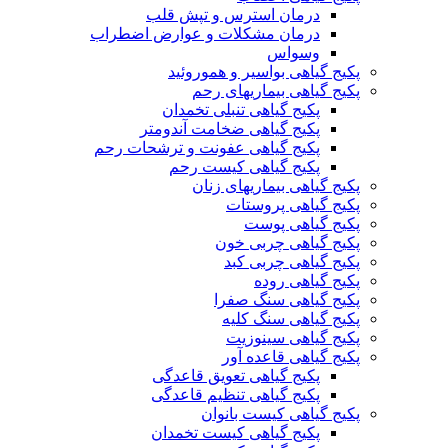
درمان استرس و تپش قلب
درمان مشکلات و عوارض اضطراب
وسواس
پکیج گیاهی بواسیر و هموروئید
پکیج گیاهی بیماریهای رحم
پکیج گیاهی تنبلی تخمدان
پکیج گیاهی ضخامت آندومتر
پکیج گیاهی عفونت و ترشحات رحم
پکیج گیاهی کیست رحم
پکیج گیاهی بیماریهای زنان
پکیج گیاهی پروستات
پکیج گیاهی پوست
پکیج گیاهی چربی خون
پکیج گیاهی چربی کبد
پکیج گیاهی روده
پکیج گیاهی سنگ صفرا
پکیج گیاهی سنگ کلیه
پکیج گیاهی سینوزیت
پکیج گیاهی قاعده آور
پکیج گیاهی تعویق قاعدگی
پکیج گیاهی تنظیم قاعدگی
پکیج گیاهی کیست بانوان
پکیج گیاهی کیست تخمدان