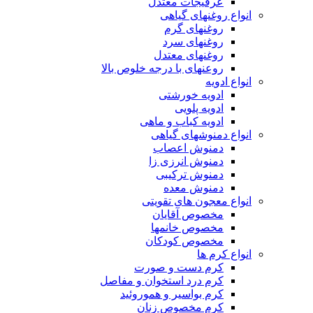
عرقیجات معتدل
انواع روغنهای گیاهی
روغنهای گرم
روغنهای سرد
روغنهای معتدل
روعنهای با درجه خلوص بالا
انواع ادویه
ادویه خورشتی
ادویه پلویی
ادویه کباب و ماهی
انواع دمنوشهای گیاهی
دمنوش اعصاب
دمنوش انرزی زا
دمنوش ترکیبی
دمنوش معده
انواع معجون های تقویتی
مخصوص آقایان
مخصوص خانمها
مخصوص کودکان
انواع کرم ها
کرم دست و صورت
کرم درد استخوان و مفاصل
کرم بواسیر و هموروئید
کرم مخصوص زنان