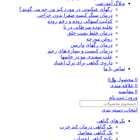
وبلاگ آموزشی
رگهای عنکبوتی در مورد کبد من چه می گویند؟
درمان سنگ کیسه صفرا بدون جراحی
کولیت اسهالی روده و زخم روده
تخلیه توده سرطانی در پا
درمان خلط پشت حلق
روغن مورچه
درمان رگهای واریس
درمان کیست و بیماری‌های رحم
علت سفیدی مو در خانمها
داروی گیاهی برای ترک اعتیاد
تماس با ما
0
محصول
﷼
0
0
علاقه مندی
0
مقایسه
ورود / ثبت نام
انتخاب دسته بندی
پک های گیاهی
پک گیاهی درمان کبد چرب
پک گیاهی مفاصل
پکیج گیاهی اعصاب