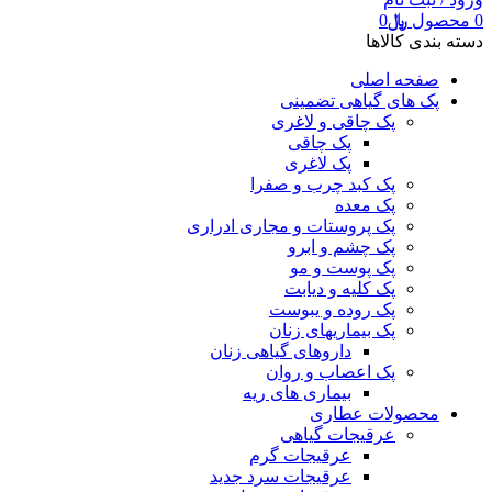
0
محصول
﷼
0
دسته بندی کالاها
صفحه اصلی
پک های گیاهی تضمینی
پک چاقی و لاغری
پک چاقی
پک لاغری
پک کبد چرب و صفرا
پک معده
پک پروستات و مجاری ادراری
پک چشم و ابرو
پک پوست و مو
پک کلیه و دیابت
پک روده و یبوست
پک بیماریهای زنان
داروهای گیاهی زنان
پک اعصاب و روان
بیماری های ریه
محصولات عطاری
عرقیجات گیاهی
عرقیجات گرم
عرقیجات سرد
جدید