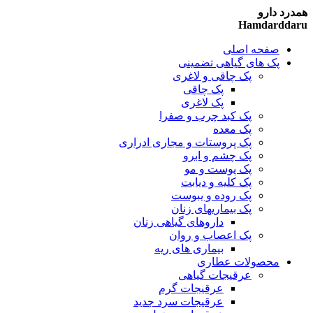
همدرد دارو
Hamdarddaru
صفحه اصلی
پک های گیاهی تضمینی
پک چاقی و لاغری
پک چاقی
پک لاغری
پک کبد چرب و صفرا
پک معده
پک پروستات و مجاری ادراری
پک چشم و ابرو
پک پوست و مو
پک کلیه و دیابت
پک روده و یبوست
پک بیماریهای زنان
داروهای گیاهی زنان
پک اعصاب و روان
بیماری های ریه
محصولات عطاری
عرقیجات گیاهی
عرقیجات گرم
عرقیجات سرد
جدید