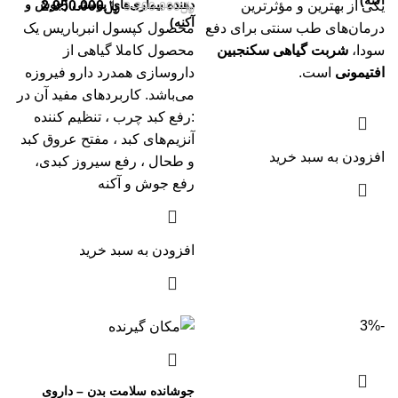
دهنده بیماری‌های پوستی (جوش و
یکی از بهترین و مؤثرترین
﷼
2.950.000
﷼
3.200.000
آکنه)
درمان‌های طب سنتی برای دفع
محصول کپسول انبرباریس یک
سودا،
شربت گیاهی سکنجبین
محصول کاملا گیاهی از
افتیمونی
است.
داروسازی همدرد دارو فیروزه
می‌باشد. کاربردهای مفید آن در
:رفع کبد چرب ، تنظیم کننده
آنزیم‌های کبد ، مفتح عروق کبد
افزودن به سبد خرید
و طحال ، رفع سیروز کبدی،
رفع جوش و آکنه
افزودن به سبد خرید
-3%
جوشانده سلامت بدن – داروی