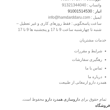
واتساپ : 0
9132134404
انبار : 0
9100151453
ایمیل : info@hamdarddaru.com
ساعت پاسخگویی : فقط روزهای کاری و غیر تعطیل –
شنبه تا چهارشنبه ساعت 9 تا 17 و پنجشنبه ها 9 تا 17
خدمات مشتریان
شرایط و مقررات
رهگیری
سفارشات
تماس با
ما
درباره ما
همدرد دارو ارمغانی از طبیعت
تمام حقوق برای
داروسازی همدرد دارو
محفوظ است.
فروشگاه