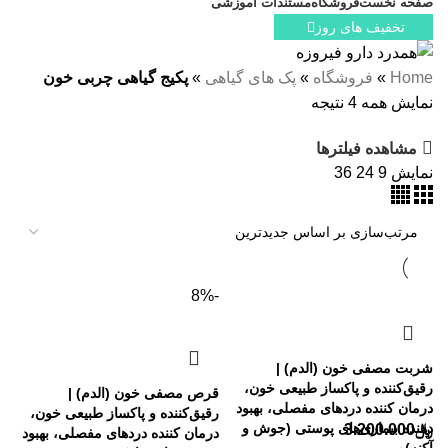
صفحه نخست
فروشگاه
مستندات آموزشی
تخفیف های روز
Home
»
فروشگاه
»
پک های گیاهی
»
پکیج گیاهی چربی خون
نمایش همه 4 نتیجه
مشاهده فیلترها
نمایش
9
24
36
-8%
شربت مصفی خون (الدم) |
رقیق‌کننده و پاکساز طبیعی خون،
قرص مصفی خون (الدم) |
درمان کننده دردهای مفصلی، بهبود
رقیق‌کننده و پاکساز طبیعی خون،
دهنده بیماری‌های پوستی (جوش و
﷼
3.200.000
درمان کننده دردهای مفصلی، بهبود
آکنه)