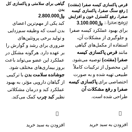
گیاهی برای سلامتی و پاکسازی کل
قرص پاکسازی کیسه صفرا (مفتت)
بدن
| رفع سنگ صفرا، پاکسازی کیسه
﷼
2.800.000
صفرا، رفع کلسترل خون و افزایش
ترشح صفرا
﷼
3.100.000
﷼
3.200.000
کبد یکی از مهم‌ترین اعضای
برای بهبود عملکرد کیسه صفرا
بدن است که وظیفه سم‌زدایی
و جلوگیری از مشکلات آن،
و تولید برخی پروتئین‌های
استفاده از مکمل‌های گیاهی
ضروری برای رشد و گوارش را
مانند
قرص پاکسازی کیسه
بر عهده دارد. هرگونه مشکل در
صفرا (مفتت)
توصیه می‌شود.
عملکرد این عضو می‌تواند باعث
این محصول از ترکیبات کاملاً
بروز بیماری‌های مختلف شود.
طبیعی تهیه شده و به صورت
جوشانده سلامت بدن
با ترکیبی
اختصاصی برای
پاکسازی کیسه
از گیاهان دارویی مؤثر، به بهبود
صفرا و رفع مشکلات آن
عملکرد کبد و درمان مشکلاتی
طراحی شده است.
نظیر
کبد چرب
کمک می‌کند.
افزودن به سبد خرید
افزودن به سبد خرید