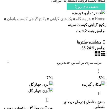
صفحه نخست
فروشگاه
مستندات آموزشی
تخفیف های روز
Home
»
فروشگاه
»
پک های گیاهی
»
پکیج گیاهی کیست بانوان
»
پکیج گیاهی کیست سینه
نمایش همه 2 نتیجه
مشاهده فیلترها
نمایش
9
24
36
-7%
-5%
منضج مفاصل | درمان دردهای
مفصلی
پودر آبزن چهارگل | پاکسازی رحم و