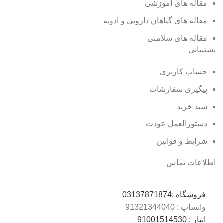
مقاله های آموزشی
مقاله های گیاهان دارویی و ادویه
مقاله های سلامتی
پشتیبانی
حساب کاربری
پیگیری سفارشات
سبد خرید
دستورالعمل عودت
شرایط و قوانین
اطلاعات تماس
فروشگاه :
03137871874
واتساپ : 0
9132134404
انبار : 0
9100151453