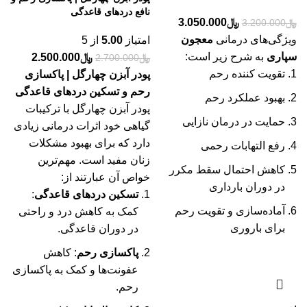
نافع دردهای قاعدگی
﷼
3.050.000
﷼
3.200.000
ویژگی‌های درمانی
معجون
امتیاز
5.00
از 5
سپاری
به شرح زیر است:
﷼
2.500.000
﷼
2.700.000
تقویت کننده رحم
پودر آبزن چهارگل | پاکسازی
رحم و تسکین دردهای قاعدگی
بهبود عملکرد رحم
پودر آبزن چهارگل با ترکیبات
حمایت در درمان نازایی
گیاهی خود اثرات درمانی زیادی
دارد که برای بهبود مشکلات
رفع التهابات رحمی
زنان مفید است. مهم‌ترین
کاهش احتمال سقط مکرر
خواص آن عبارتند از:
در دوران بارداری
تسکین دردهای قاعدگی
:
آماده‌سازی و تقویت رحم
کمک به کاهش درد و راحتی
برای باروری
در دوران قاعدگی.
پاکسازی رحم
: کاهش
عفونت‌ها و کمک به پاکسازی
رحم.