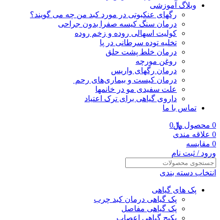
وبلاگ آموزشی
رگهای عنکبوتی در مورد کبد من چه می گویند؟
درمان سنگ کیسه صفرا بدون جراحی
کولیت اسهالی روده و زخم روده
تخلیه توده سرطانی در پا
درمان خلط پشت حلق
روغن مورچه
درمان رگهای واریس
درمان کیست و بیماری‌های رحم
علت سفیدی مو در خانمها
داروی گیاهی برای ترک اعتیاد
تماس با ما
0
محصول
﷼
0
0
علاقه مندی
0
مقایسه
ورود / ثبت نام
انتخاب دسته بندی
پک های گیاهی
پک گیاهی درمان کبد چرب
پک گیاهی مفاصل
پکیج گیاهی اعصاب