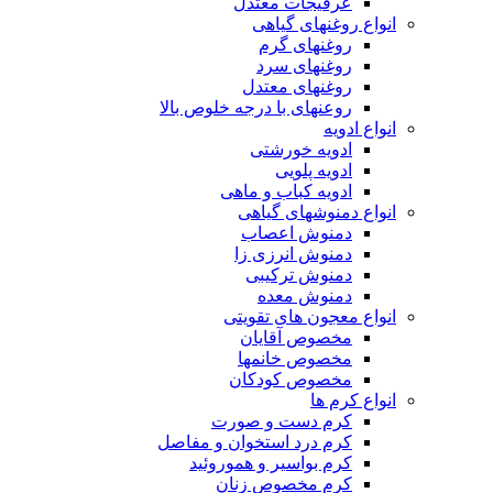
عرقیجات معتدل
انواع روغنهای گیاهی
روغنهای گرم
روغنهای سرد
روغنهای معتدل
روعنهای با درجه خلوص بالا
انواع ادویه
ادویه خورشتی
ادویه پلویی
ادویه کباب و ماهی
انواع دمنوشهای گیاهی
دمنوش اعصاب
دمنوش انرزی زا
دمنوش ترکیبی
دمنوش معده
انواع معجون های تقویتی
مخصوص آقایان
مخصوص خانمها
مخصوص کودکان
انواع کرم ها
کرم دست و صورت
کرم درد استخوان و مفاصل
کرم بواسیر و هموروئید
کرم مخصوص زنان