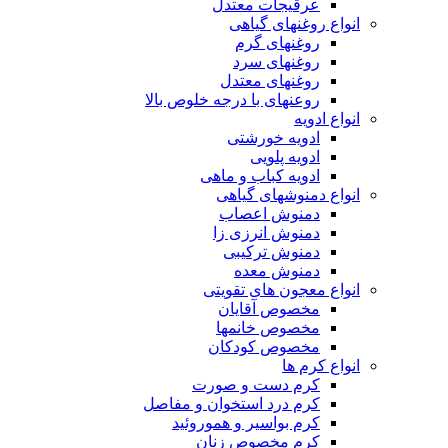
عرقیجات معتدل
انواع روغنهای گیاهی
روغنهای گرم
روغنهای سرد
روغنهای معتدل
روعنهای با درجه خلوص بالا
انواع ادویه
ادویه خورشتی
ادویه پلویی
ادویه کباب و ماهی
انواع دمنوشهای گیاهی
دمنوش اعصاب
دمنوش انرزی زا
دمنوش ترکیبی
دمنوش معده
انواع معجون های تقویتی
مخصوص آقایان
مخصوص خانمها
مخصوص کودکان
انواع کرم ها
کرم دست و صورت
کرم درد استخوان و مفاصل
کرم بواسیر و هموروئید
کرم مخصوص زنان