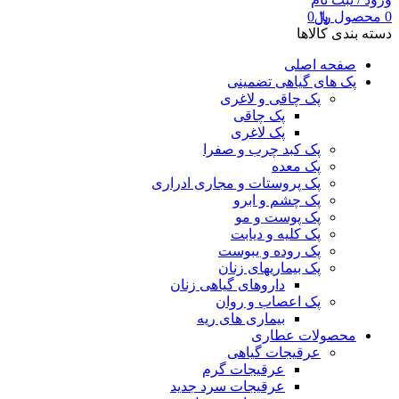
0
محصول
﷼
0
دسته بندی کالاها
صفحه اصلی
پک های گیاهی تضمینی
پک چاقی و لاغری
پک چاقی
پک لاغری
پک کبد چرب و صفرا
پک معده
پک پروستات و مجاری ادراری
پک چشم و ابرو
پک پوست و مو
پک کلیه و دیابت
پک روده و یبوست
پک بیماریهای زنان
داروهای گیاهی زنان
پک اعصاب و روان
بیماری های ریه
محصولات عطاری
عرقیجات گیاهی
عرقیجات گرم
عرقیجات سرد
جدید