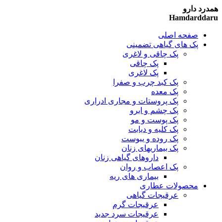
همدرد دارو
Hamdarddaru
صفحه اصلی
پک های گیاهی تضمینی
پک چاقی و لاغری
پک چاقی
پک لاغری
پک کبد چرب و صفرا
پک معده
پک پروستات و مجاری ادراری
پک چشم و ابرو
پک پوست و مو
پک کلیه و دیابت
پک روده و یبوست
پک بیماریهای زنان
داروهای گیاهی زنان
پک اعصاب و روان
بیماری های ریه
محصولات عطاری
عرقیجات گیاهی
عرقیجات گرم
عرقیجات سرد
جدید