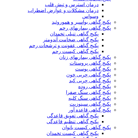
درمان استرس و تپش قلب
درمان مشکلات و عوارض اضطراب
وسواس
پکیج گیاهی بواسیر و هموروئید
پکیج گیاهی بیماریهای رحم
پکیج گیاهی تنبلی تخمدان
پکیج گیاهی ضخامت آندومتر
پکیج گیاهی عفونت و ترشحات رحم
پکیج گیاهی کیست رحم
پکیج گیاهی بیماریهای زنان
پکیج گیاهی پروستات
پکیج گیاهی پوست
پکیج گیاهی چربی خون
پکیج گیاهی چربی کبد
پکیج گیاهی روده
پکیج گیاهی سنگ صفرا
پکیج گیاهی سنگ کلیه
پکیج گیاهی سینوزیت
پکیج گیاهی قاعده آور
پکیج گیاهی تعویق قاعدگی
پکیج گیاهی تنظیم قاعدگی
پکیج گیاهی کیست بانوان
پکیج گیاهی کیست تخمدان