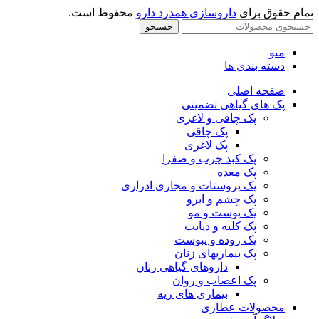
تمام حقوق برای
داروسازی همدرد دارو
محفوظ است.
جستجو
منو
دسته بندی ها
صفحه اصلی
پک های گیاهی تضمینی
پک چاقی و لاغری
پک چاقی
پک لاغری
پک کبد چرب و صفرا
پک معده
پک پروستات و مجاری ادراری
پک چشم و ابرو
پک پوست و مو
پک کلیه و دیابت
پک روده و یبوست
پک بیماریهای زنان
داروهای گیاهی زنان
پک اعصاب و روان
بیماری های ریه
محصولات عطاری