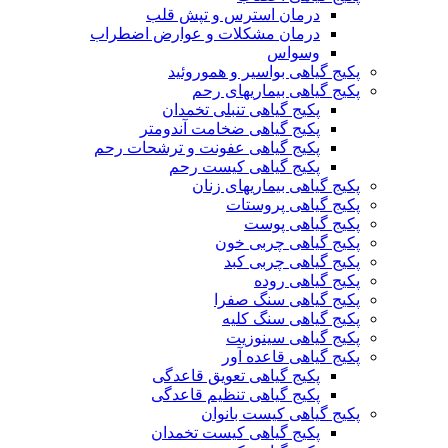
درمان استرس و تپش قلب
درمان مشکلات و عوارض اضطراب
وسواس
پکیج گیاهی بواسیر و هموروئید
پکیج گیاهی بیماریهای رحم
پکیج گیاهی تنبلی تخمدان
پکیج گیاهی ضخامت آندومتر
پکیج گیاهی عفونت و ترشحات رحم
پکیج گیاهی کیست رحم
پکیج گیاهی بیماریهای زنان
پکیج گیاهی پروستات
پکیج گیاهی پوست
پکیج گیاهی چربی خون
پکیج گیاهی چربی کبد
پکیج گیاهی روده
پکیج گیاهی سنگ صفرا
پکیج گیاهی سنگ کلیه
پکیج گیاهی سینوزیت
پکیج گیاهی قاعده آور
پکیج گیاهی تعویق قاعدگی
پکیج گیاهی تنظیم قاعدگی
پکیج گیاهی کیست بانوان
پکیج گیاهی کیست تخمدان