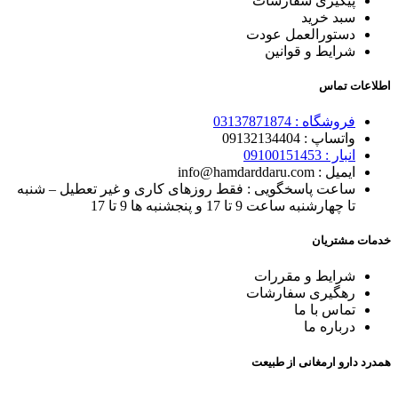
پیگیری سفارشات
سبد خرید
دستورالعمل عودت
شرایط و قوانین
اطلاعات تماس
فروشگاه :
03137871874
واتساپ : 0
9132134404
انبار : 0
9100151453
ایمیل : info@hamdarddaru.com
ساعت پاسخگویی : فقط روزهای کاری و غیر تعطیل – شنبه
تا چهارشنبه ساعت 9 تا 17 و پنجشنبه ها 9 تا 17
خدمات مشتریان
شرایط و مقررات
رهگیری
سفارشات
تماس با
ما
درباره ما
همدرد دارو ارمغانی از طبیعت