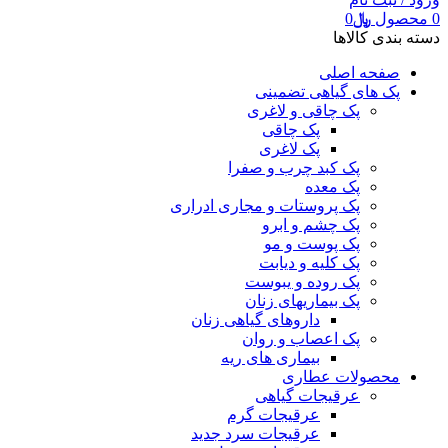
0
محصول
﷼
0
دسته بندی کالاها
صفحه اصلی
پک های گیاهی تضمینی
پک چاقی و لاغری
پک چاقی
پک لاغری
پک کبد چرب و صفرا
پک معده
پک پروستات و مجاری ادراری
پک چشم و ابرو
پک پوست و مو
پک کلیه و دیابت
پک روده و یبوست
پک بیماریهای زنان
داروهای گیاهی زنان
پک اعصاب و روان
بیماری های ریه
محصولات عطاری
عرقیجات گیاهی
عرقیجات گرم
عرقیجات سرد
جدید