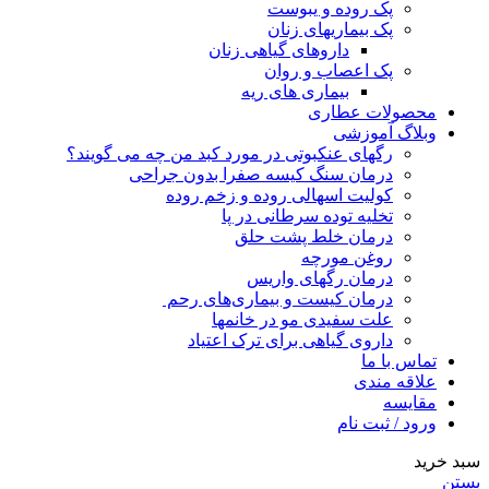
پک روده و یبوست
پک بیماریهای زنان
داروهای گیاهی زنان
پک اعصاب و روان
بیماری های ریه
محصولات عطاری
وبلاگ آموزشی
رگهای عنکبوتی در مورد کبد من چه می گویند؟
درمان سنگ کیسه صفرا بدون جراحی
کولیت اسهالی روده و زخم روده
تخلیه توده سرطانی در پا
درمان خلط پشت حلق
روغن مورچه
درمان رگهای واریس
درمان کیست و بیماری‌های رحم
علت سفیدی مو در خانمها
داروی گیاهی برای ترک اعتیاد
تماس با ما
علاقه مندی
مقایسه
ورود / ثبت نام
سبد خرید
بستن