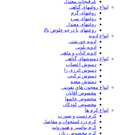
عرقیجات معتدل
انواع روغنهای گیاهی
روغنهای گرم
روغنهای سرد
روغنهای معتدل
روعنهای با درجه خلوص بالا
انواع ادویه
ادویه خورشتی
ادویه پلویی
ادویه کباب و ماهی
انواع دمنوشهای گیاهی
دمنوش اعصاب
دمنوش انرزی زا
دمنوش ترکیبی
دمنوش معده
انواع معجون های تقویتی
مخصوص آقایان
مخصوص خانمها
مخصوص کودکان
انواع کرم ها
کرم دست و صورت
کرم درد استخوان و مفاصل
کرم بواسیر و هموروئید
کرم مخصوص زنان