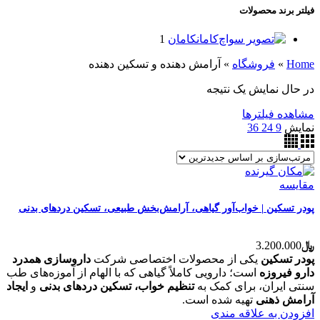
فیلتر برند محصولات
کامان
کامان
1
Home
»
فروشگاه
»
آرامش دهنده و تسکین دهنده
در حال نمایش یک نتیجه
مشاهده فیلترها
نمایش
9
24
36
مقایسه
پودر تسکین | خواب‌آور گیاهی، آرامش‌بخش طبیعی، تسکین دردهای بدنی
﷼
3.200.000
پودر تسکین
یکی از محصولات اختصاصی شرکت
داروسازی همدرد
دارو فیروزه
است؛ دارویی کاملاً گیاهی که با الهام از آموزه‌های طب
سنتی ایران، برای کمک به
تنظیم خواب، تسکین دردهای بدنی
و
ایجاد
آرامش ذهنی
تهیه شده است.
افزودن به علاقه مندی