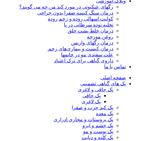
وبلاگ آموزشی
رگهای عنکبوتی در مورد کبد من چه می گویند؟
درمان سنگ کیسه صفرا بدون جراحی
کولیت اسهالی روده و زخم روده
تخلیه توده سرطانی در پا
درمان خلط پشت حلق
روغن مورچه
درمان رگهای واریس
درمان کیست و بیماری‌های رحم
علت سفیدی مو در خانمها
داروی گیاهی برای ترک اعتیاد
تماس با ما
صفحه اصلی
پک های گیاهی تضمینی
پک چاقی و لاغری
پک چاقی
پک لاغری
پک کبد چرب و صفرا
پک معده
پک پروستات و مجاری ادراری
پک چشم و ابرو
پک پوست و مو
پک کلیه و دیابت