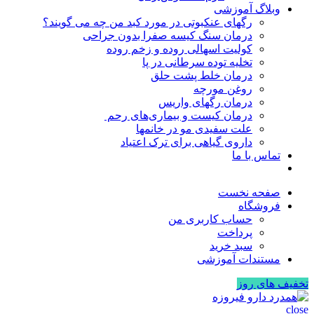
وبلاگ آموزشی
رگهای عنکبوتی در مورد کبد من چه می گویند؟
درمان سنگ کیسه صفرا بدون جراحی
کولیت اسهالی روده و زخم روده
تخلیه توده سرطانی در پا
درمان خلط پشت حلق
روغن مورچه
درمان رگهای واریس
درمان کیست و بیماری‌های رحم
علت سفیدی مو در خانمها
داروی گیاهی برای ترک اعتیاد
تماس با ما
صفحه نخست
فروشگاه
حساب کاربری من
پرداخت
سبد خرید
مستندات آموزشی
تخفیف های روز
close