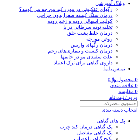
وبلاگ آموزشی
رگهای عنکبوتی در مورد کبد من چه می گویند؟
درمان سنگ کیسه صفرا بدون جراحی
کولیت اسهالی روده و زخم روده
تخلیه توده سرطانی در پا
درمان خلط پشت حلق
روغن مورچه
درمان رگهای واریس
درمان کیست و بیماری‌های رحم
علت سفیدی مو در خانمها
داروی گیاهی برای ترک اعتیاد
تماس با ما
0
محصول
﷼
0
0
علاقه مندی
0
مقایسه
ورود / ثبت نام
انتخاب دسته بندی
پک های گیاهی
پک گیاهی درمان کبد چرب
پک گیاهی مفاصل
پکیج گیاهی اعصاب