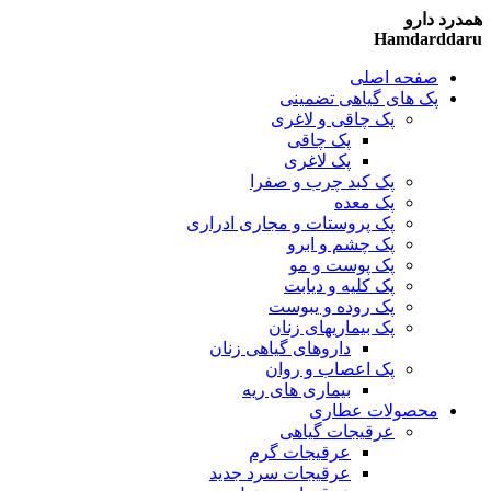
همدرد دارو
Hamdarddaru
صفحه اصلی
پک های گیاهی تضمینی
پک چاقی و لاغری
پک چاقی
پک لاغری
پک کبد چرب و صفرا
پک معده
پک پروستات و مجاری ادراری
پک چشم و ابرو
پک پوست و مو
پک کلیه و دیابت
پک روده و یبوست
پک بیماریهای زنان
داروهای گیاهی زنان
پک اعصاب و روان
بیماری های ریه
محصولات عطاری
عرقیجات گیاهی
عرقیجات گرم
عرقیجات سرد
جدید