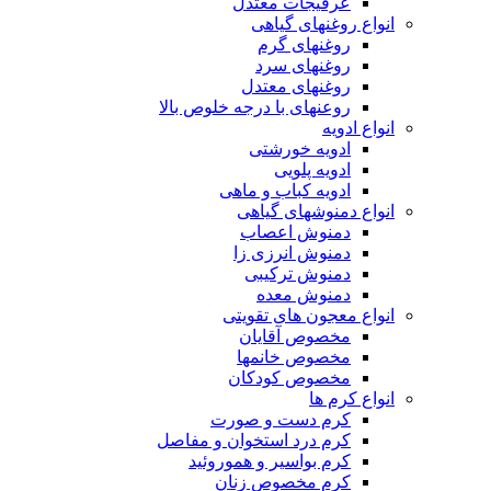
عرقیجات معتدل
انواع روغنهای گیاهی
روغنهای گرم
روغنهای سرد
روغنهای معتدل
روعنهای با درجه خلوص بالا
انواع ادویه
ادویه خورشتی
ادویه پلویی
ادویه کباب و ماهی
انواع دمنوشهای گیاهی
دمنوش اعصاب
دمنوش انرزی زا
دمنوش ترکیبی
دمنوش معده
انواع معجون های تقویتی
مخصوص آقایان
مخصوص خانمها
مخصوص کودکان
انواع کرم ها
کرم دست و صورت
کرم درد استخوان و مفاصل
کرم بواسیر و هموروئید
کرم مخصوص زنان