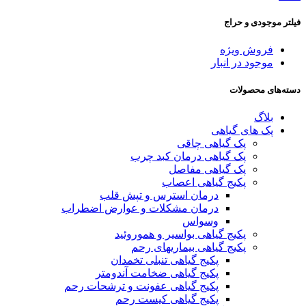
فیلتر موجودی و حراج
فروش ویژه
موجود در انبار
دسته‌های محصولات
بلاگ
پک های گیاهی
پک گیاهی چاقی
پک گیاهی درمان کبد چرب
پک گیاهی مفاصل
پکیج گیاهی اعصاب
درمان استرس و تپش قلب
درمان مشکلات و عوارض اضطراب
وسواس
پکیج گیاهی بواسیر و هموروئید
پکیج گیاهی بیماریهای رحم
پکیج گیاهی تنبلی تخمدان
پکیج گیاهی ضخامت آندومتر
پکیج گیاهی عفونت و ترشحات رحم
پکیج گیاهی کیست رحم