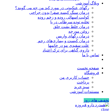
وبلاگ آموزشی
رگهای عنکبوتی در مورد کبد من چه می گویند؟
درمان سنگ کیسه صفرا بدون جراحی
کولیت اسهالی روده و زخم روده
تخلیه توده سرطانی در پا
درمان خلط پشت حلق
روغن مورچه
درمان رگهای واریس
درمان کیست و بیماری‌های رحم
علت سفیدی مو در خانمها
داروی گیاهی برای ترک اعتیاد
تماس با ما
صفحه نخست
فروشگاه
حساب کاربری من
پرداخت
سبد خرید
مستندات آموزشی
تخفیف های روز
close