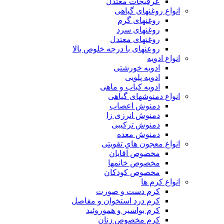
عرقیجات معتدل
انواع روغنهای گیاهی
روغنهای گرم
روغنهای سرد
روغنهای معتدل
روعنهای با درجه خلوص بالا
انواع ادویه
ادویه خورشتی
ادویه پلویی
ادویه کباب و ماهی
انواع دمنوشهای گیاهی
دمنوش اعصاب
دمنوش انرزی زا
دمنوش ترکیبی
دمنوش معده
انواع معجون های تقویتی
مخصوص آقایان
مخصوص خانمها
مخصوص کودکان
انواع کرم ها
کرم دست و صورت
کرم درد استخوان و مفاصل
کرم بواسیر و هموروئید
کرم مخصوص زنان