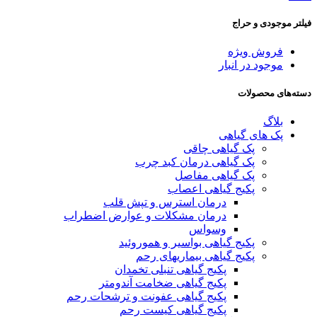
فیلتر موجودی و حراج
فروش ویژه
موجود در انبار
دسته‌های محصولات
بلاگ
پک های گیاهی
پک گیاهی چاقی
پک گیاهی درمان کبد چرب
پک گیاهی مفاصل
پکیج گیاهی اعصاب
درمان استرس و تپش قلب
درمان مشکلات و عوارض اضطراب
وسواس
پکیج گیاهی بواسیر و هموروئید
پکیج گیاهی بیماریهای رحم
پکیج گیاهی تنبلی تخمدان
پکیج گیاهی ضخامت آندومتر
پکیج گیاهی عفونت و ترشحات رحم
پکیج گیاهی کیست رحم