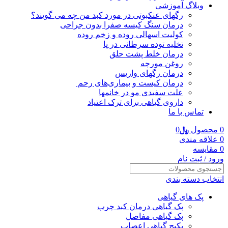
وبلاگ آموزشی
رگهای عنکبوتی در مورد کبد من چه می گویند؟
درمان سنگ کیسه صفرا بدون جراحی
کولیت اسهالی روده و زخم روده
تخلیه توده سرطانی در پا
درمان خلط پشت حلق
روغن مورچه
درمان رگهای واریس
درمان کیست و بیماری‌های رحم
علت سفیدی مو در خانمها
داروی گیاهی برای ترک اعتیاد
تماس با ما
0
محصول
﷼
0
0
علاقه مندی
0
مقایسه
ورود / ثبت نام
انتخاب دسته بندی
پک های گیاهی
پک گیاهی درمان کبد چرب
پک گیاهی مفاصل
پکیج گیاهی اعصاب