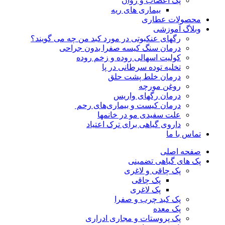
پک اعصاب و روان
بیماری های ریه
محصولات عطاری
وبلاگ آموزشی
رگهای عنکبوتی در مورد کبد من چه می گویند؟
درمان سنگ کیسه صفرا بدون جراحی
کولیت اسهالی روده و زخم روده
تخلیه توده سرطانی در پا
درمان خلط پشت حلق
روغن مورچه
درمان رگهای واریس
درمان کیست و بیماری‌های رحم
علت سفیدی مو در خانمها
داروی گیاهی برای ترک اعتیاد
تماس با ما
صفحه اصلی
پک های گیاهی تضمینی
پک چاقی و لاغری
پک چاقی
پک لاغری
پک کبد چرب و صفرا
پک معده
پک پروستات و مجاری ادراری