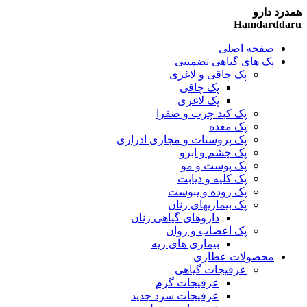
همدرد دارو
Hamdarddaru
صفحه اصلی
پک های گیاهی تضمینی
پک چاقی و لاغری
پک چاقی
پک لاغری
پک کبد چرب و صفرا
پک معده
پک پروستات و مجاری ادراری
پک چشم و ابرو
پک پوست و مو
پک کلیه و دیابت
پک روده و یبوست
پک بیماریهای زنان
داروهای گیاهی زنان
پک اعصاب و روان
بیماری های ریه
محصولات عطاری
عرقیجات گیاهی
عرقیجات گرم
عرقیجات سرد
جدید