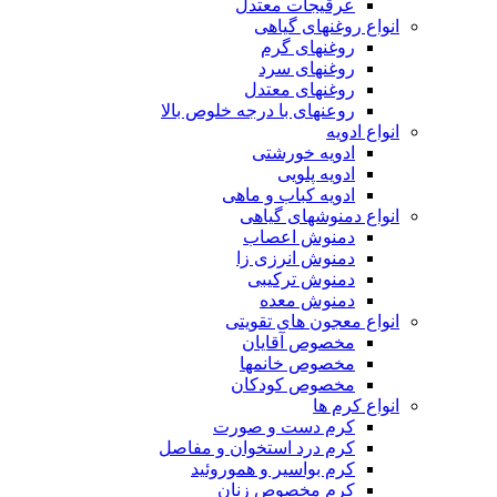
عرقیجات معتدل
انواع روغنهای گیاهی
روغنهای گرم
روغنهای سرد
روغنهای معتدل
روعنهای با درجه خلوص بالا
انواع ادویه
ادویه خورشتی
ادویه پلویی
ادویه کباب و ماهی
انواع دمنوشهای گیاهی
دمنوش اعصاب
دمنوش انرزی زا
دمنوش ترکیبی
دمنوش معده
انواع معجون های تقویتی
مخصوص آقایان
مخصوص خانمها
مخصوص کودکان
انواع کرم ها
کرم دست و صورت
کرم درد استخوان و مفاصل
کرم بواسیر و هموروئید
کرم مخصوص زنان