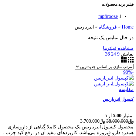
فیلتر برند محصولات
mpfirooze
1
Home
»
فروشگاه
»
انبرباریس
در حال نمایش یک نتیجه
مشاهده فیلترها
نمایش
9
24
36
-90%
مقایسه
کپسول انبرباریس
امتیاز
5.00
از 5
قیمت
قیمت
﷼
38.000.000
﷼
3.700.000
اصلی
فعلی
محصول کپسول انبرباریس یک محصول کاملا گیاهی از داروسازی
﷼38.000.000
﷼3.700.000
همدرد دارو فیروزه می‌باشد. کاربردهای مفید آن در :رفع کبد چرب ،