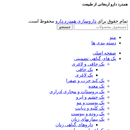
همدرد دارو ارمغانی از طبیعت
تمام حقوق برای
داروسازی همدرد دارو
محفوظ است.
جستجو
منو
دسته بندی ها
صفحه اصلی
پک های گیاهی تضمینی
پک چاقی و لاغری
پک چاقی
پک لاغری
پک کبد چرب و صفرا
پک معده
پک پروستات و مجاری ادراری
پک چشم و ابرو
پک پوست و مو
پک کلیه و دیابت
پک روده و یبوست
پک بیماریهای زنان
داروهای گیاهی زنان