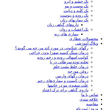
پک چشم و ابرو
پک پوست و مو
پک کلیه و دیابت
پک روده و یبوست
پک بیماریهای زنان
داروهای گیاهی زنان
پک اعصاب و روان
بیماری های ریه
محصولات عطاری
وبلاگ آموزشی
رگهای عنکبوتی در مورد کبد من چه می گویند؟
درمان سنگ کیسه صفرا بدون جراحی
کولیت اسهالی روده و زخم روده
تخلیه توده سرطانی در پا
درمان خلط پشت حلق
روغن مورچه
درمان رگهای واریس
درمان کیست و بیماری‌های رحم
علت سفیدی مو در خانمها
داروی گیاهی برای ترک اعتیاد
تماس با ما
علاقه مندی
مقایسه
ورود / ثبت نام