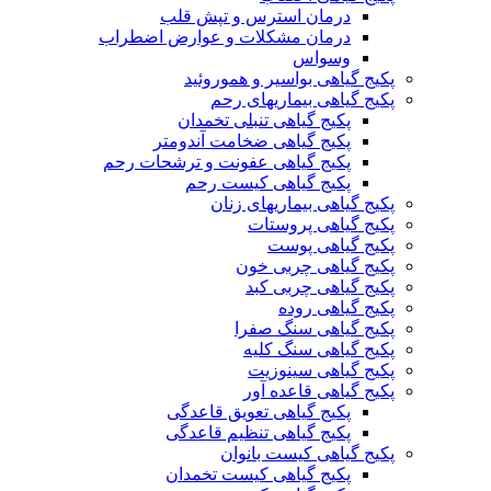
درمان استرس و تپش قلب
درمان مشکلات و عوارض اضطراب
وسواس
پکیج گیاهی بواسیر و هموروئید
پکیج گیاهی بیماریهای رحم
پکیج گیاهی تنبلی تخمدان
پکیج گیاهی ضخامت آندومتر
پکیج گیاهی عفونت و ترشحات رحم
پکیج گیاهی کیست رحم
پکیج گیاهی بیماریهای زنان
پکیج گیاهی پروستات
پکیج گیاهی پوست
پکیج گیاهی چربی خون
پکیج گیاهی چربی کبد
پکیج گیاهی روده
پکیج گیاهی سنگ صفرا
پکیج گیاهی سنگ کلیه
پکیج گیاهی سینوزیت
پکیج گیاهی قاعده آور
پکیج گیاهی تعویق قاعدگی
پکیج گیاهی تنظیم قاعدگی
پکیج گیاهی کیست بانوان
پکیج گیاهی کیست تخمدان