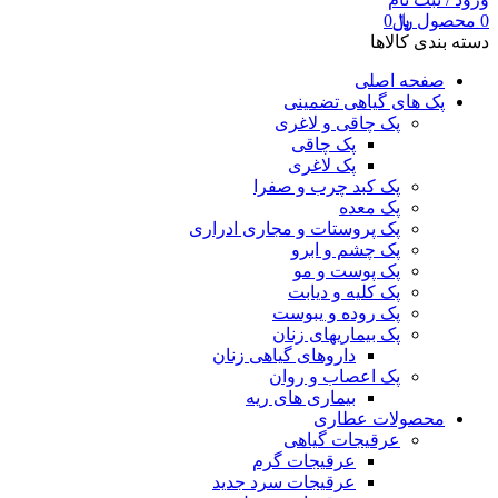
0
محصول
﷼
0
دسته بندی کالاها
صفحه اصلی
پک های گیاهی تضمینی
پک چاقی و لاغری
پک چاقی
پک لاغری
پک کبد چرب و صفرا
پک معده
پک پروستات و مجاری ادراری
پک چشم و ابرو
پک پوست و مو
پک کلیه و دیابت
پک روده و یبوست
پک بیماریهای زنان
داروهای گیاهی زنان
پک اعصاب و روان
بیماری های ریه
محصولات عطاری
عرقیجات گیاهی
عرقیجات گرم
عرقیجات سرد
جدید