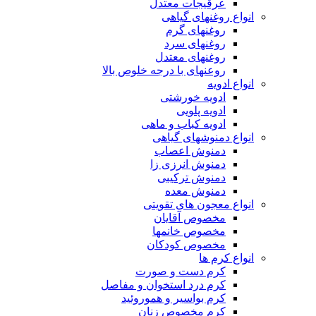
عرقیجات معتدل
انواع روغنهای گیاهی
روغنهای گرم
روغنهای سرد
روغنهای معتدل
روعنهای با درجه خلوص بالا
انواع ادویه
ادویه خورشتی
ادویه پلویی
ادویه کباب و ماهی
انواع دمنوشهای گیاهی
دمنوش اعصاب
دمنوش انرزی زا
دمنوش ترکیبی
دمنوش معده
انواع معجون های تقویتی
مخصوص آقایان
مخصوص خانمها
مخصوص کودکان
انواع کرم ها
کرم دست و صورت
کرم درد استخوان و مفاصل
کرم بواسیر و هموروئید
کرم مخصوص زنان