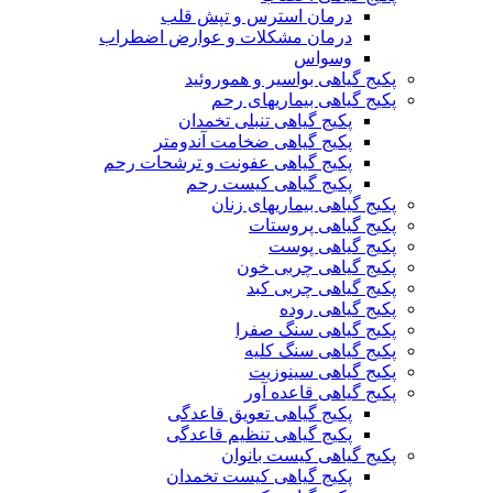
درمان استرس و تپش قلب
درمان مشکلات و عوارض اضطراب
وسواس
پکیج گیاهی بواسیر و هموروئید
پکیج گیاهی بیماریهای رحم
پکیج گیاهی تنبلی تخمدان
پکیج گیاهی ضخامت آندومتر
پکیج گیاهی عفونت و ترشحات رحم
پکیج گیاهی کیست رحم
پکیج گیاهی بیماریهای زنان
پکیج گیاهی پروستات
پکیج گیاهی پوست
پکیج گیاهی چربی خون
پکیج گیاهی چربی کبد
پکیج گیاهی روده
پکیج گیاهی سنگ صفرا
پکیج گیاهی سنگ کلیه
پکیج گیاهی سینوزیت
پکیج گیاهی قاعده آور
پکیج گیاهی تعویق قاعدگی
پکیج گیاهی تنظیم قاعدگی
پکیج گیاهی کیست بانوان
پکیج گیاهی کیست تخمدان