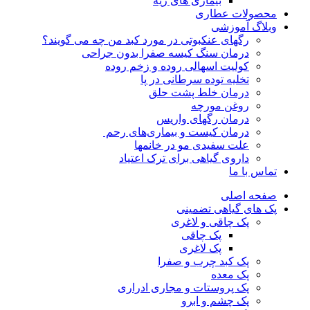
بیماری های ریه
محصولات عطاری
وبلاگ آموزشی
رگهای عنکبوتی در مورد کبد من چه می گویند؟
درمان سنگ کیسه صفرا بدون جراحی
کولیت اسهالی روده و زخم روده
تخلیه توده سرطانی در پا
درمان خلط پشت حلق
روغن مورچه
درمان رگهای واریس
درمان کیست و بیماری‌های رحم
علت سفیدی مو در خانمها
داروی گیاهی برای ترک اعتیاد
تماس با ما
صفحه اصلی
پک های گیاهی تضمینی
پک چاقی و لاغری
پک چاقی
پک لاغری
پک کبد چرب و صفرا
پک معده
پک پروستات و مجاری ادراری
پک چشم و ابرو