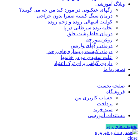
وبلاگ آموزشی
رگهای عنکبوتی در مورد کبد من چه می گویند؟
درمان سنگ کیسه صفرا بدون جراحی
کولیت اسهالی روده و زخم روده
تخلیه توده سرطانی در پا
درمان خلط پشت حلق
روغن مورچه
درمان رگهای واریس
درمان کیست و بیماری‌های رحم
علت سفیدی مو در خانمها
داروی گیاهی برای ترک اعتیاد
تماس با ما
صفحه نخست
فروشگاه
حساب کاربری من
پرداخت
سبد خرید
مستندات آموزشی
تخفیف های روز
close