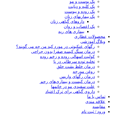
پک پوست و مو
پک کلیه و دیابت
پک روده و یبوست
پک بیماریهای زنان
داروهای گیاهی زنان
پک اعصاب و روان
بیماری های ریه
محصولات عطاری
وبلاگ آموزشی
رگهای عنکبوتی در مورد کبد من چه می گویند؟
درمان سنگ کیسه صفرا بدون جراحی
کولیت اسهالی روده و زخم روده
تخلیه توده سرطانی در پا
درمان خلط پشت حلق
روغن مورچه
درمان رگهای واریس
درمان کیست و بیماری‌های رحم
علت سفیدی مو در خانمها
داروی گیاهی برای ترک اعتیاد
تماس با ما
علاقه مندی
مقایسه
ورود / ثبت نام