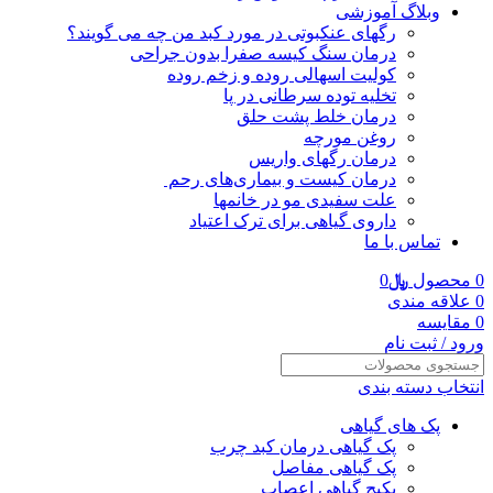
وبلاگ آموزشی
رگهای عنکبوتی در مورد کبد من چه می گویند؟
درمان سنگ کیسه صفرا بدون جراحی
کولیت اسهالی روده و زخم روده
تخلیه توده سرطانی در پا
درمان خلط پشت حلق
روغن مورچه
درمان رگهای واریس
درمان کیست و بیماری‌های رحم
علت سفیدی مو در خانمها
داروی گیاهی برای ترک اعتیاد
تماس با ما
0
محصول
﷼
0
0
علاقه مندی
0
مقایسه
ورود / ثبت نام
انتخاب دسته بندی
پک های گیاهی
پک گیاهی درمان کبد چرب
پک گیاهی مفاصل
پکیج گیاهی اعصاب