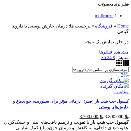
فیلتر برند محصولات
mpfirooze
1
Home
»
فروشگاه
»
برچسب ها: درمان خارش پوستی با داروی
گیاهی
در حال نمایش یک نتیجه
مشاهده فیلترها
نمایش
9
24
36
-3%
مقایسه
کپسول حب شب یار (صبر) | درمانی مؤثر برای سینوزیت، خون‌دماغ و
خارش‌های پوستی
قیمت
قیمت
﷼
3.800.000
﷼
3.700.000
اصلی
فعلی
کپسول حب شب یار
با تقویت و ترمیم بافت‌های بینی و خشک‌کردن
﷼3.800.000
﷼3.700.000
عفونت‌های داخلی، به کاهش و درمان خون‌دماغ کمک شایانی