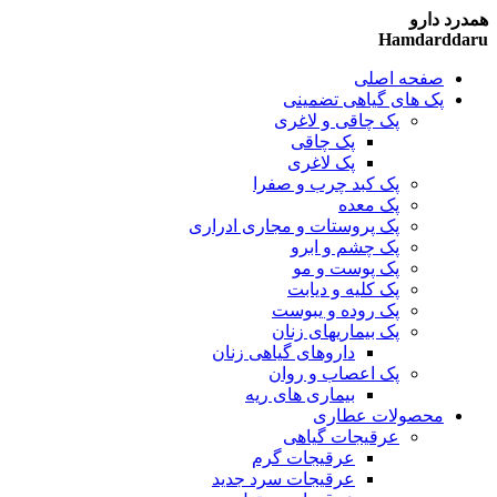
همدرد دارو
Hamdarddaru
صفحه اصلی
پک های گیاهی تضمینی
پک چاقی و لاغری
پک چاقی
پک لاغری
پک کبد چرب و صفرا
پک معده
پک پروستات و مجاری ادراری
پک چشم و ابرو
پک پوست و مو
پک کلیه و دیابت
پک روده و یبوست
پک بیماریهای زنان
داروهای گیاهی زنان
پک اعصاب و روان
بیماری های ریه
محصولات عطاری
عرقیجات گیاهی
عرقیجات گرم
عرقیجات سرد
جدید