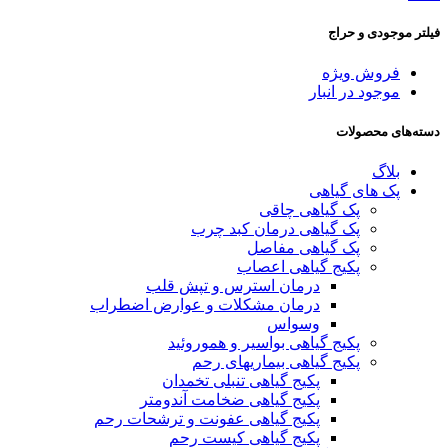
فیلتر موجودی و حراج
فروش ویژه
موجود در انبار
دسته‌های محصولات
بلاگ
پک های گیاهی
پک گیاهی چاقی
پک گیاهی درمان کبد چرب
پک گیاهی مفاصل
پکیج گیاهی اعصاب
درمان استرس و تپش قلب
درمان مشکلات و عوارض اضطراب
وسواس
پکیج گیاهی بواسیر و هموروئید
پکیج گیاهی بیماریهای رحم
پکیج گیاهی تنبلی تخمدان
پکیج گیاهی ضخامت آندومتر
پکیج گیاهی عفونت و ترشحات رحم
پکیج گیاهی کیست رحم