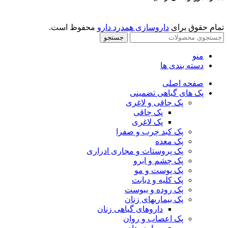
تمام حقوق برای
داروسازی همدرد دارو
محفوظ است.
جستجو
منو
دسته بندی ها
صفحه اصلی
پک های گیاهی تضمینی
پک چاقی و لاغری
پک چاقی
پک لاغری
پک کبد چرب و صفرا
پک معده
پک پروستات و مجاری ادراری
پک چشم و ابرو
پک پوست و مو
پک کلیه و دیابت
پک روده و یبوست
پک بیماریهای زنان
داروهای گیاهی زنان
پک اعصاب و روان