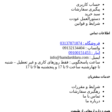
حساب کاربری
پیگیری سفارشات
سبد خرید
دستورالعمل عودت
شرایط و قوانین
اطلاعات تماس
فروشگاه :
03137871874
واتساپ : 0
9132134404
انبار : 0
9100151453
ایمیل : info@hamdarddaru.com
ساعت پاسخگویی : فقط روزهای کاری و غیر تعطیل – شنبه
تا چهارشنبه ساعت 9 تا 17 و پنجشنبه ها 9 تا 17
خدمات مشتریان
شرایط و مقررات
رهگیری
سفارشات
تماس با
ما
درباره ما
همدرد دارو ارمغانی از طبیعت