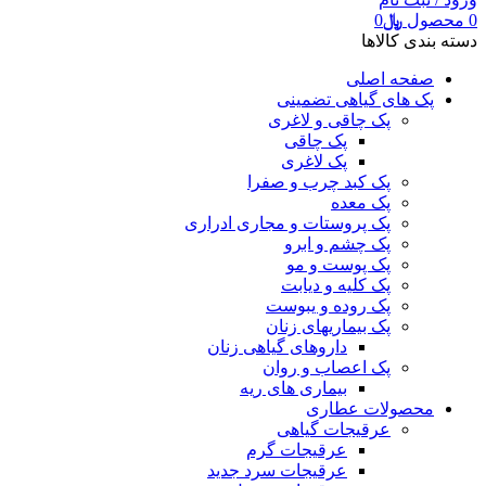
0
محصول
﷼
0
دسته بندی کالاها
صفحه اصلی
پک های گیاهی تضمینی
پک چاقی و لاغری
پک چاقی
پک لاغری
پک کبد چرب و صفرا
پک معده
پک پروستات و مجاری ادراری
پک چشم و ابرو
پک پوست و مو
پک کلیه و دیابت
پک روده و یبوست
پک بیماریهای زنان
داروهای گیاهی زنان
پک اعصاب و روان
بیماری های ریه
محصولات عطاری
عرقیجات گیاهی
عرقیجات گرم
عرقیجات سرد
جدید