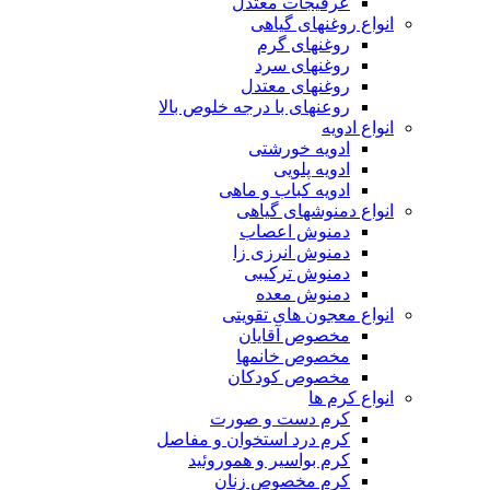
عرقیجات معتدل
انواع روغنهای گیاهی
روغنهای گرم
روغنهای سرد
روغنهای معتدل
روعنهای با درجه خلوص بالا
انواع ادویه
ادویه خورشتی
ادویه پلویی
ادویه کباب و ماهی
انواع دمنوشهای گیاهی
دمنوش اعصاب
دمنوش انرزی زا
دمنوش ترکیبی
دمنوش معده
انواع معجون های تقویتی
مخصوص آقایان
مخصوص خانمها
مخصوص کودکان
انواع کرم ها
کرم دست و صورت
کرم درد استخوان و مفاصل
کرم بواسیر و هموروئید
کرم مخصوص زنان