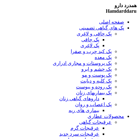
همدرد دارو
Hamdarddaru
صفحه اصلی
پک های گیاهی تضمینی
پک چاقی و لاغری
پک چاقی
پک لاغری
پک کبد چرب و صفرا
پک معده
پک پروستات و مجاری ادراری
پک چشم و ابرو
پک پوست و مو
پک کلیه و دیابت
پک روده و یبوست
پک بیماریهای زنان
داروهای گیاهی زنان
پک اعصاب و روان
بیماری های ریه
محصولات عطاری
عرقیجات گیاهی
عرقیجات گرم
عرقیجات سرد
جدید