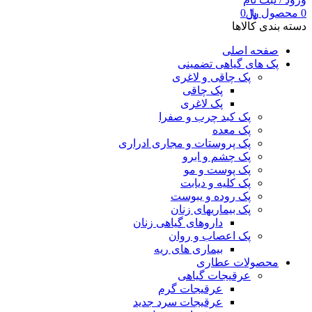
0
محصول
﷼
0
دسته بندی کالاها
صفحه اصلی
پک های گیاهی تضمینی
پک چاقی و لاغری
پک چاقی
پک لاغری
پک کبد چرب و صفرا
پک معده
پک پروستات و مجاری ادراری
پک چشم و ابرو
پک پوست و مو
پک کلیه و دیابت
پک روده و یبوست
پک بیماریهای زنان
داروهای گیاهی زنان
پک اعصاب و روان
بیماری های ریه
محصولات عطاری
عرقیجات گیاهی
عرقیجات گرم
عرقیجات سرد
جدید