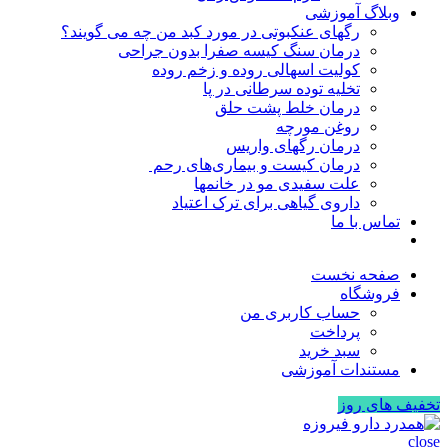
وبلاگ آموزشی
رگهای عنکبوتی در مورد کبد من چه می گویند؟
درمان سنگ کیسه صفرا بدون جراحی
کولیت اسهالی روده و زخم روده
تخلیه توده سرطانی در پا
درمان خلط پشت حلق
روغن مورچه
درمان رگهای واریس
درمان کیست و بیماری‌های رحم
علت سفیدی مو در خانمها
داروی گیاهی برای ترک اعتیاد
تماس با ما
صفحه نخست
فروشگاه
حساب کاربری من
پرداخت
سبد خرید
مستندات آموزشی
تخفیف های روز
close