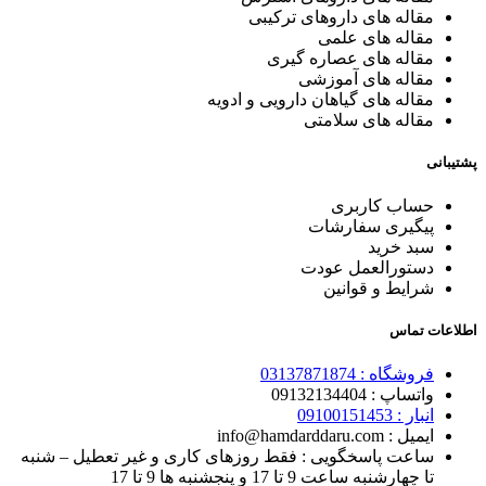
مقاله های داروهای ترکیبی
مقاله های علمی
مقاله های عصاره گیری
مقاله های آموزشی
مقاله های گیاهان دارویی و ادویه
مقاله های سلامتی
پشتیبانی
حساب کاربری
پیگیری سفارشات
سبد خرید
دستورالعمل عودت
شرایط و قوانین
اطلاعات تماس
فروشگاه :
03137871874
واتساپ : 0
9132134404
انبار : 0
9100151453
ایمیل : info@hamdarddaru.com
ساعت پاسخگویی : فقط روزهای کاری و غیر تعطیل – شنبه
تا چهارشنبه ساعت 9 تا 17 و پنجشنبه ها 9 تا 17