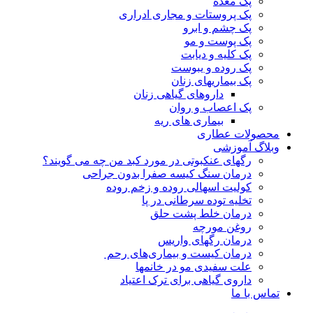
پک معده
پک پروستات و مجاری ادراری
پک چشم و ابرو
پک پوست و مو
پک کلیه و دیابت
پک روده و یبوست
پک بیماریهای زنان
داروهای گیاهی زنان
پک اعصاب و روان
بیماری های ریه
محصولات عطاری
وبلاگ آموزشی
رگهای عنکبوتی در مورد کبد من چه می گویند؟
درمان سنگ کیسه صفرا بدون جراحی
کولیت اسهالی روده و زخم روده
تخلیه توده سرطانی در پا
درمان خلط پشت حلق
روغن مورچه
درمان رگهای واریس
درمان کیست و بیماری‌های رحم
علت سفیدی مو در خانمها
داروی گیاهی برای ترک اعتیاد
تماس با ما