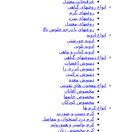
عرقیجات معتدل
انواع روغنهای گیاهی
روغنهای گرم
روغنهای سرد
روغنهای معتدل
روعنهای با درجه خلوص بالا
انواع ادویه
ادویه خورشتی
ادویه پلویی
ادویه کباب و ماهی
انواع دمنوشهای گیاهی
دمنوش اعصاب
دمنوش انرزی زا
دمنوش ترکیبی
دمنوش معده
انواع معجون های تقویتی
مخصوص آقایان
مخصوص خانمها
مخصوص کودکان
انواع کرم ها
کرم دست و صورت
کرم درد استخوان و مفاصل
کرم بواسیر و هموروئید
کرم مخصوص زنان