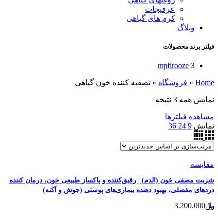
عرقیجات
کرم های گیاهی
وبلاگ
فیلتر برند محصولات
mpfirooze
3
Home
»
فروشگاه
»
تصفیه کننده خون گیاهی
مرتب‌سازی
نمایش همه 3 نتیجه
بر
مشاهده فیلترها
اساس
نمایش
9
24
36
جدیدترین
مقایسه
شربت مصفی خون (الدم) | رقیق‌کننده و پاکساز طبیعی خون، درمان کننده
دردهای مفصلی، بهبود دهنده بیماری‌های پوستی (جوش و آکنه)
﷼
3.200.000