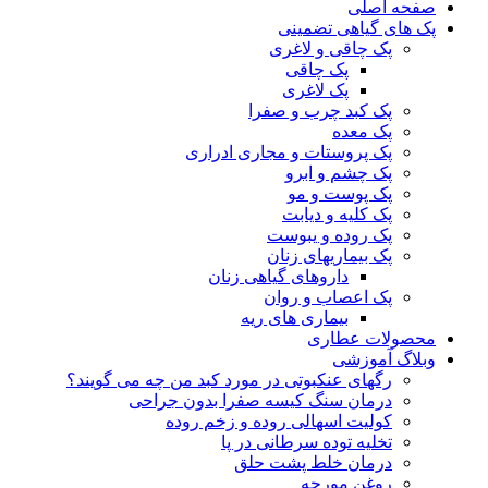
صفحه اصلی
پک های گیاهی تضمینی
پک چاقی و لاغری
پک چاقی
پک لاغری
پک کبد چرب و صفرا
پک معده
پک پروستات و مجاری ادراری
پک چشم و ابرو
پک پوست و مو
پک کلیه و دیابت
پک روده و یبوست
پک بیماریهای زنان
داروهای گیاهی زنان
پک اعصاب و روان
بیماری های ریه
محصولات عطاری
وبلاگ آموزشی
رگهای عنکبوتی در مورد کبد من چه می گویند؟
درمان سنگ کیسه صفرا بدون جراحی
کولیت اسهالی روده و زخم روده
تخلیه توده سرطانی در پا
درمان خلط پشت حلق
روغن مورچه