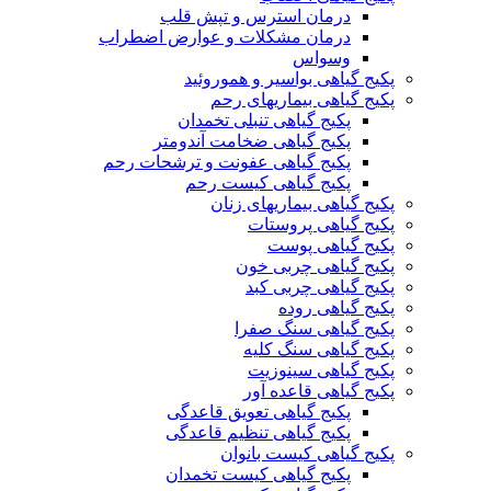
درمان استرس و تپش قلب
درمان مشکلات و عوارض اضطراب
وسواس
پکیج گیاهی بواسیر و هموروئید
پکیج گیاهی بیماریهای رحم
پکیج گیاهی تنبلی تخمدان
پکیج گیاهی ضخامت آندومتر
پکیج گیاهی عفونت و ترشحات رحم
پکیج گیاهی کیست رحم
پکیج گیاهی بیماریهای زنان
پکیج گیاهی پروستات
پکیج گیاهی پوست
پکیج گیاهی چربی خون
پکیج گیاهی چربی کبد
پکیج گیاهی روده
پکیج گیاهی سنگ صفرا
پکیج گیاهی سنگ کلیه
پکیج گیاهی سینوزیت
پکیج گیاهی قاعده آور
پکیج گیاهی تعویق قاعدگی
پکیج گیاهی تنظیم قاعدگی
پکیج گیاهی کیست بانوان
پکیج گیاهی کیست تخمدان