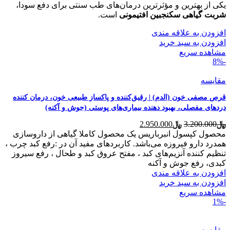
یکی از بهترین و مؤثرترین درمان‌های طب سنتی برای دفع سودا،
شربت گیاهی سکنجبین افتیمونی
است.
افزودن به علاقه مندی
افزودن به سبد خرید
مشاهده سریع
-8%
مقایسه
قرص مصفی خون (الدم) | رقیق‌کننده و پاکساز طبیعی خون، درمان کننده
دردهای مفصلی، بهبود دهنده بیماری‌های پوستی (جوش و آکنه)
قیمت
قیمت
﷼
3.200.000
﷼
2.950.000
اصلی
فعلی
محصول کپسول انبرباریس یک محصول کاملا گیاهی از داروسازی
﷼3.200.000
﷼2.950.000
همدرد دارو فیروزه می‌باشد. کاربردهای مفید آن در :رفع کبد چرب ،
بود.
است.
تنظیم کننده آنزیم‌های کبد ، مفتح عروق کبد و طحال ، رفع سیروز
کبدی، رفع جوش و آکنه
افزودن به علاقه مندی
افزودن به سبد خرید
مشاهده سریع
-1%
مقایسه