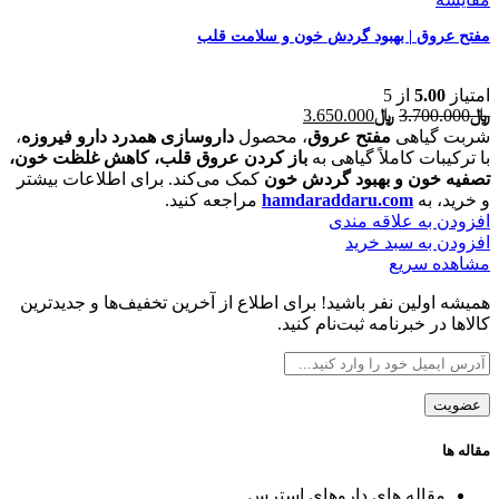
مفتح عروق | بهبود گردش خون و سلامت قلب
امتیاز
5.00
از 5
قیمت
قیمت
﷼
3.700.000
﷼
3.650.000
اصلی
فعلی
شربت گیاهی
مفتح عروق
، محصول
داروسازی همدرد دارو فیروزه
،
﷼3.700.000
﷼3.650.000
با ترکیبات کاملاً گیاهی به
باز کردن عروق قلب، کاهش غلظت خون،
بود.
است.
تصفیه خون و بهبود گردش خون
کمک می‌کند. برای اطلاعات بیشتر
و خرید، به
hamdaraddaru.com
مراجعه کنید.
افزودن به علاقه مندی
افزودن به سبد خرید
مشاهده سریع
همیشه اولین نفر باشید! برای اطلاع از آخرین تخفیف‌ها و جدیدترین
کالاها در خبرنامه ثبت‌نام کنید.
مقاله ها
مقاله های داروهای استرس