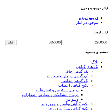
فیلتر موجودی و حراج
فروش ویژه
موجود در انبار
فیلتر قیمت
حداقل
حداکثر
فیلتر
قیمت
قیمت
دسته‌های محصولات
بلاگ
پک های گیاهی
پک گیاهی چاقی
پک گیاهی درمان کبد چرب
پک گیاهی مفاصل
پکیج گیاهی اعصاب
درمان استرس و تپش قلب
درمان مشکلات و عوارض اضطراب
وسواس
پکیج گیاهی بواسیر و هموروئید
پکیج گیاهی بیماریهای رحم