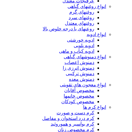
عرقیجات معتدل
انواع روغنهای گیاهی
روغنهای گرم
روغنهای سرد
روغنهای معتدل
روعنهای با درجه خلوص بالا
انواع ادویه
ادویه خورشتی
ادویه پلویی
ادویه کباب و ماهی
انواع دمنوشهای گیاهی
دمنوش اعصاب
دمنوش انرزی زا
دمنوش ترکیبی
دمنوش معده
انواع معجون های تقویتی
مخصوص آقایان
مخصوص خانمها
مخصوص کودکان
انواع کرم ها
کرم دست و صورت
کرم درد استخوان و مفاصل
کرم بواسیر و هموروئید
کرم مخصوص زنان