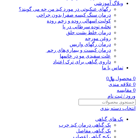
وبلاگ آموزشی
رگهای عنکبوتی در مورد کبد من چه می گویند؟
درمان سنگ کیسه صفرا بدون جراحی
کولیت اسهالی روده و زخم روده
تخلیه توده سرطانی در پا
درمان خلط پشت حلق
روغن مورچه
درمان رگهای واریس
درمان کیست و بیماری‌های رحم
علت سفیدی مو در خانمها
داروی گیاهی برای ترک اعتیاد
تماس با ما
0
محصول
﷼
0
0
علاقه مندی
0
مقایسه
ورود / ثبت نام
انتخاب دسته بندی
پک های گیاهی
پک گیاهی درمان کبد چرب
پک گیاهی مفاصل
پکیج گیاهی اعصاب