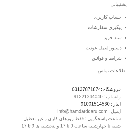
پشتیبانی
حساب کاربری
پیگیری سفارشات
سبد خرید
دستورالعمل عودت
شرایط و قوانین
اطلاعات تماس
فروشگاه :
03137871874
واتساپ : 0
9132134404
انبار : 0
9100151453
ایمیل : info@hamdarddaru.com
ساعت پاسخگویی : فقط روزهای کاری و غیر تعطیل –
شنبه تا چهارشنبه ساعت 9 تا 17 و پنجشنبه ها 9 تا 17