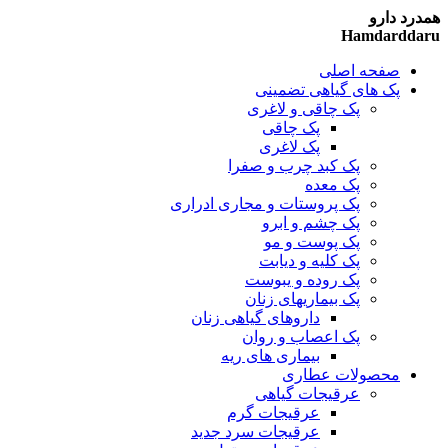
همدرد دارو
Hamdarddaru
صفحه اصلی
پک های گیاهی تضمینی
پک چاقی و لاغری
پک چاقی
پک لاغری
پک کبد چرب و صفرا
پک معده
پک پروستات و مجاری ادراری
پک چشم و ابرو
پک پوست و مو
پک کلیه و دیابت
پک روده و یبوست
پک بیماریهای زنان
داروهای گیاهی زنان
پک اعصاب و روان
بیماری های ریه
محصولات عطاری
عرقیجات گیاهی
عرقیجات گرم
عرقیجات سرد
جدید