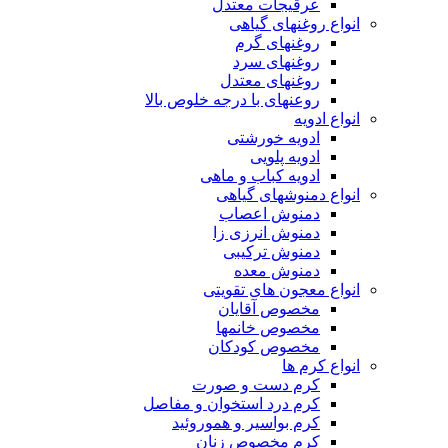
عرقیجات معتدل
انواع روغنهای گیاهی
روغنهای گرم
روغنهای سرد
روغنهای معتدل
روعنهای با درجه خلوص بالا
انواع ادویه
ادویه خورشتی
ادویه پلویی
ادویه کباب و ماهی
انواع دمنوشهای گیاهی
دمنوش اعصاب
دمنوش انرزی زا
دمنوش ترکیبی
دمنوش معده
انواع معجون های تقویتی
مخصوص آقایان
مخصوص خانمها
مخصوص کودکان
انواع کرم ها
کرم دست و صورت
کرم درد استخوان و مفاصل
کرم بواسیر و هموروئید
کرم مخصوص زنان