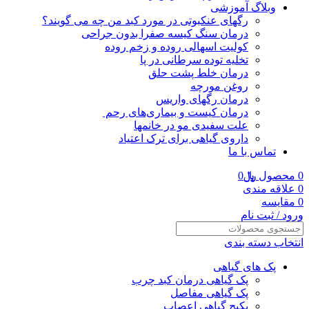
وبلاگ آموزشی
رگهای عنکبوتی در مورد کبد من چه می گویند؟
درمان سنگ کیسه صفرا بدون جراحی
کولیت اسهالی روده و زخم روده
تخلیه توده سرطانی در پا
درمان خلط پشت حلق
روغن مورچه
درمان رگهای واریس
درمان کیست و بیماری‌های رحم
علت سفیدی مو در خانمها
داروی گیاهی برای ترک اعتیاد
تماس با ما
0
محصول
﷼
0
0
علاقه مندی
0
مقایسه
ورود / ثبت نام
انتخاب دسته بندی
پک های گیاهی
پک گیاهی درمان کبد چرب
پک گیاهی مفاصل
پکیج گیاهی اعصاب