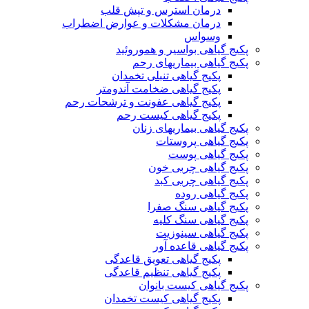
درمان استرس و تپش قلب
درمان مشکلات و عوارض اضطراب
وسواس
پکیج گیاهی بواسیر و هموروئید
پکیج گیاهی بیماریهای رحم
پکیج گیاهی تنبلی تخمدان
پکیج گیاهی ضخامت آندومتر
پکیج گیاهی عفونت و ترشحات رحم
پکیج گیاهی کیست رحم
پکیج گیاهی بیماریهای زنان
پکیج گیاهی پروستات
پکیج گیاهی پوست
پکیج گیاهی چربی خون
پکیج گیاهی چربی کبد
پکیج گیاهی روده
پکیج گیاهی سنگ صفرا
پکیج گیاهی سنگ کلیه
پکیج گیاهی سینوزیت
پکیج گیاهی قاعده آور
پکیج گیاهی تعویق قاعدگی
پکیج گیاهی تنظیم قاعدگی
پکیج گیاهی کیست بانوان
پکیج گیاهی کیست تخمدان