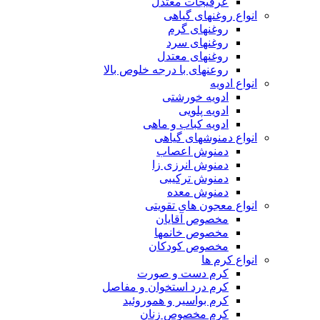
عرقیجات معتدل
انواع روغنهای گیاهی
روغنهای گرم
روغنهای سرد
روغنهای معتدل
روعنهای با درجه خلوص بالا
انواع ادویه
ادویه خورشتی
ادویه پلویی
ادویه کباب و ماهی
انواع دمنوشهای گیاهی
دمنوش اعصاب
دمنوش انرزی زا
دمنوش ترکیبی
دمنوش معده
انواع معجون های تقویتی
مخصوص آقایان
مخصوص خانمها
مخصوص کودکان
انواع کرم ها
کرم دست و صورت
کرم درد استخوان و مفاصل
کرم بواسیر و هموروئید
کرم مخصوص زنان