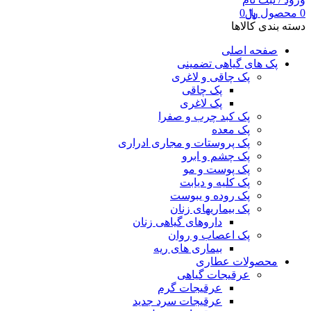
0
محصول
﷼
0
دسته بندی کالاها
صفحه اصلی
پک های گیاهی تضمینی
پک چاقی و لاغری
پک چاقی
پک لاغری
پک کبد چرب و صفرا
پک معده
پک پروستات و مجاری ادراری
پک چشم و ابرو
پک پوست و مو
پک کلیه و دیابت
پک روده و یبوست
پک بیماریهای زنان
داروهای گیاهی زنان
پک اعصاب و روان
بیماری های ریه
محصولات عطاری
عرقیجات گیاهی
عرقیجات گرم
عرقیجات سرد
جدید