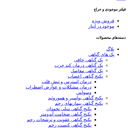
فیلتر موجودی و حراج
فروش ویژه
موجود در انبار
دسته‌های محصولات
بلاگ
پک های گیاهی
پک گیاهی چاقی
پک گیاهی درمان کبد چرب
پک گیاهی مفاصل
پکیج گیاهی اعصاب
درمان استرس و تپش قلب
درمان مشکلات و عوارض اضطراب
وسواس
پکیج گیاهی بواسیر و هموروئید
پکیج گیاهی بیماریهای رحم
پکیج گیاهی تنبلی تخمدان
پکیج گیاهی ضخامت آندومتر
پکیج گیاهی عفونت و ترشحات رحم
پکیج گیاهی کیست رحم