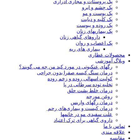
پک پروستات و مجاری ادراری
پک چشم و ابرو
پک پوست و مو
پک کلیه و دیابت
پک روده و یبوست
پک بیماریهای زنان
داروهای گیاهی زنان
پک اعصاب و روان
بیماری های ریه
محصولات عطاری
وبلاگ آموزشی
رگهای عنکبوتی در مورد کبد من چه می گویند؟
درمان سنگ کیسه صفرا بدون جراحی
کولیت اسهالی روده و زخم روده
تخلیه توده سرطانی در پا
درمان خلط پشت حلق
روغن مورچه
درمان رگهای واریس
درمان کیست و بیماری‌های رحم
علت سفیدی مو در خانمها
داروی گیاهی برای ترک اعتیاد
تماس با ما
علاقه مندی
مقایسه