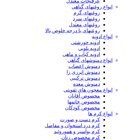
عرقیجات معتدل
انواع روغنهای گیاهی
روغنهای گرم
روغنهای سرد
روغنهای معتدل
روعنهای با درجه خلوص بالا
انواع ادویه
ادویه خورشتی
ادویه پلویی
ادویه کباب و ماهی
انواع دمنوشهای گیاهی
دمنوش اعصاب
دمنوش انرزی زا
دمنوش ترکیبی
دمنوش معده
انواع معجون های تقویتی
مخصوص آقایان
مخصوص خانمها
مخصوص کودکان
انواع کرم ها
کرم دست و صورت
کرم درد استخوان و مفاصل
کرم بواسیر و هموروئید
کرم مخصوص زنان