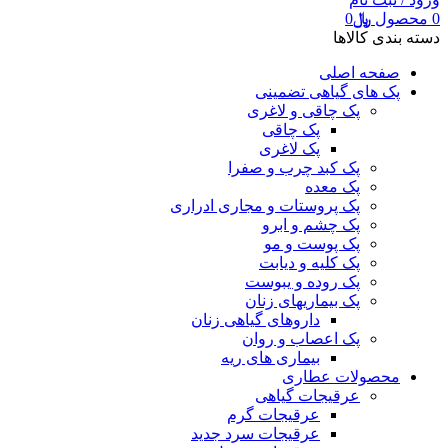
0
محصول
﷼
0
دسته بندی کالاها
صفحه اصلی
پک های گیاهی تضمینی
پک چاقی و لاغری
پک چاقی
پک لاغری
پک کبد چرب و صفرا
پک معده
پک پروستات و مجاری ادراری
پک چشم و ابرو
پک پوست و مو
پک کلیه و دیابت
پک روده و یبوست
پک بیماریهای زنان
داروهای گیاهی زنان
پک اعصاب و روان
بیماری های ریه
محصولات عطاری
عرقیجات گیاهی
عرقیجات گرم
عرقیجات سرد
جدید