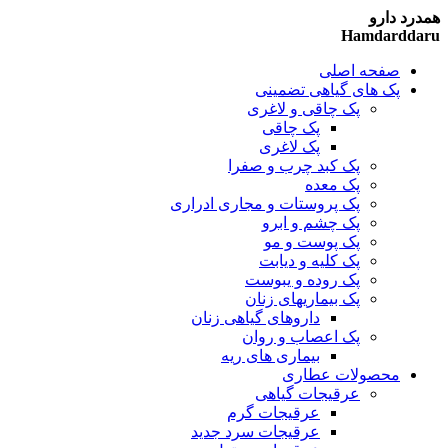
همدرد دارو
Hamdarddaru
صفحه اصلی
پک های گیاهی تضمینی
پک چاقی و لاغری
پک چاقی
پک لاغری
پک کبد چرب و صفرا
پک معده
پک پروستات و مجاری ادراری
پک چشم و ابرو
پک پوست و مو
پک کلیه و دیابت
پک روده و یبوست
پک بیماریهای زنان
داروهای گیاهی زنان
پک اعصاب و روان
بیماری های ریه
محصولات عطاری
عرقیجات گیاهی
عرقیجات گرم
عرقیجات سرد
جدید