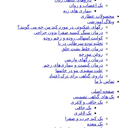
پک اعصاب و روان
بیماری های ریه
محصولات عطاری
وبلاگ آموزشی
رگهای عنکبوتی در مورد کبد من چه می گویند؟
درمان سنگ کیسه صفرا بدون جراحی
کولیت اسهالی روده و زخم روده
تخلیه توده سرطانی در پا
درمان خلط پشت حلق
روغن مورچه
درمان رگهای واریس
درمان کیست و بیماری‌های رحم
علت سفیدی مو در خانمها
داروی گیاهی برای ترک اعتیاد
تماس با ما
صفحه اصلی
پک های گیاهی تضمینی
پک چاقی و لاغری
پک چاقی
پک لاغری
پک کبد چرب و صفرا
پک معده