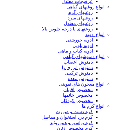
عرقیجات معتدل
انواع روغنهای گیاهی
روغنهای گرم
روغنهای سرد
روغنهای معتدل
روعنهای با درجه خلوص بالا
انواع ادویه
ادویه خورشتی
ادویه پلویی
ادویه کباب و ماهی
انواع دمنوشهای گیاهی
دمنوش اعصاب
دمنوش انرزی زا
دمنوش ترکیبی
دمنوش معده
انواع معجون های تقویتی
مخصوص آقایان
مخصوص خانمها
مخصوص کودکان
انواع کرم ها
کرم دست و صورت
کرم درد استخوان و مفاصل
کرم بواسیر و هموروئید
کرم مخصوص زنان