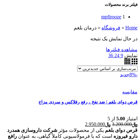
فیلتر برند محصولات
mpfirooze
1
Home
»
فروشگاه
»
درمان بلغم
در حال نمایش یک نتیجه
مشاهده فیلترها
نمایش
9
24
36
-8%
جدید
مقایسه
قرص دوای بلغم | ضد نفخ ، رفع رفلاکس و سردی مزاج
امتیاز
5.00
از 5
قیمت
قیمت
﷼
3.200.000
﷼
2.950.000
اصلی
فعلی
قرص دوای بلغم
یکی از محصولات مؤثر
شرکت داروسازی همدرد
﷼3.200.000
﷼2.950.000
دارو فیروزه
است که با فرمولاسیونی کاملاً گیاهی، به عنوان
رافع