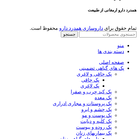
همدرد دارو ارمغانی از طبیعت
تمام حقوق برای
داروسازی همدرد دارو
محفوظ است.
جستجو
منو
دسته بندی ها
صفحه اصلی
پک های گیاهی تضمینی
پک چاقی و لاغری
پک چاقی
پک لاغری
پک کبد چرب و صفرا
پک معده
پک پروستات و مجاری ادراری
پک چشم و ابرو
پک پوست و مو
پک کلیه و دیابت
پک روده و یبوست
پک بیماریهای زنان
داروهای گیاهی زنان