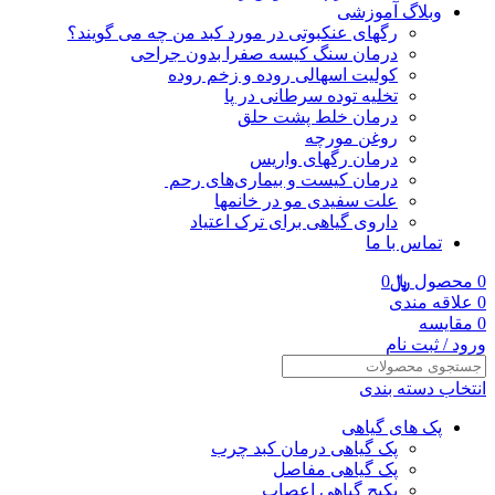
وبلاگ آموزشی
رگهای عنکبوتی در مورد کبد من چه می گویند؟
درمان سنگ کیسه صفرا بدون جراحی
کولیت اسهالی روده و زخم روده
تخلیه توده سرطانی در پا
درمان خلط پشت حلق
روغن مورچه
درمان رگهای واریس
درمان کیست و بیماری‌های رحم
علت سفیدی مو در خانمها
داروی گیاهی برای ترک اعتیاد
تماس با ما
0
محصول
﷼
0
0
علاقه مندی
0
مقایسه
ورود / ثبت نام
انتخاب دسته بندی
پک های گیاهی
پک گیاهی درمان کبد چرب
پک گیاهی مفاصل
پکیج گیاهی اعصاب