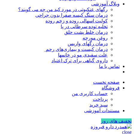
وبلاگ آموزشی
رگهای عنکبوتی در مورد کبد من چه می گویند؟
درمان سنگ کیسه صفرا بدون جراحی
کولیت اسهالی روده و زخم روده
تخلیه توده سرطانی در پا
درمان خلط پشت حلق
روغن مورچه
درمان رگهای واریس
درمان کیست و بیماری‌های رحم
علت سفیدی مو در خانمها
داروی گیاهی برای ترک اعتیاد
تماس با ما
صفحه نخست
فروشگاه
حساب کاربری من
پرداخت
سبد خرید
مستندات آموزشی
تخفیف های روز
close