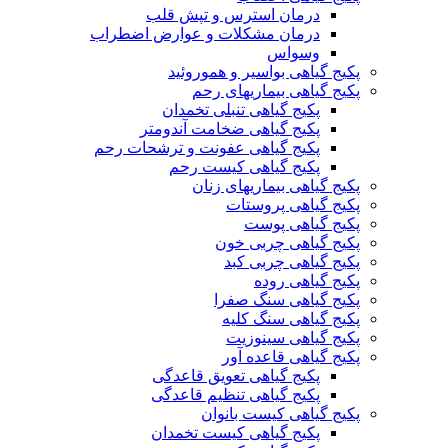
درمان استرس و تپش قلب
درمان مشکلات و عوارض اضطراب
وسواس
پکیج گیاهی بواسیر و هموروئید
پکیج گیاهی بیماریهای رحم
پکیج گیاهی تنبلی تخمدان
پکیج گیاهی ضخامت آندومتر
پکیج گیاهی عفونت و ترشحات رحم
پکیج گیاهی کیست رحم
پکیج گیاهی بیماریهای زنان
پکیج گیاهی پروستات
پکیج گیاهی پوست
پکیج گیاهی چربی خون
پکیج گیاهی چربی کبد
پکیج گیاهی روده
پکیج گیاهی سنگ صفرا
پکیج گیاهی سنگ کلیه
پکیج گیاهی سینوزیت
پکیج گیاهی قاعده آور
پکیج گیاهی تعویق قاعدگی
پکیج گیاهی تنظیم قاعدگی
پکیج گیاهی کیست بانوان
پکیج گیاهی کیست تخمدان