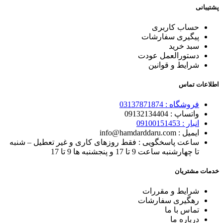
پشتیبانی
حساب کاربری
پیگیری سفارشات
سبد خرید
دستورالعمل عودت
شرایط و قوانین
اطلاعات تماس
فروشگاه :
03137871874
واتساپ : 0
9132134404
انبار : 0
9100151453
ایمیل : info@hamdarddaru.com
ساعت پاسخگویی : فقط روزهای کاری و غیر تعطیل – شنبه
تا چهارشنبه ساعت 9 تا 17 و پنجشنبه ها 9 تا 17
خدمات مشتریان
شرایط و مقررات
رهگیری
سفارشات
تماس با
ما
درباره ما