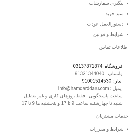
پیگیری سفارشات
سبد خرید
دستورالعمل عودت
شرایط و قوانین
اطلاعات تماس
فروشگاه :
03137871874
واتساپ : 0
9132134404
انبار : 0
9100151453
ایمیل : info@hamdarddaru.com
ساعت پاسخگویی : فقط روزهای کاری و غیر تعطیل –
شنبه تا چهارشنبه ساعت 9 تا 17 و پنجشنبه ها 9 تا 17
خدمات مشتریان
شرایط و مقررات