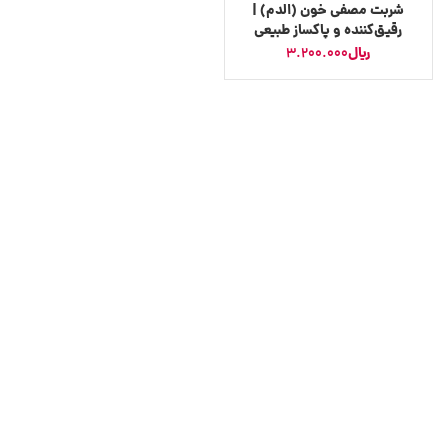
شربت مصفی خون (الدم) |
رقیق‌کننده و پاکساز طبیعی
خون، درمان کننده دردهای
﷼
3.200.000
مفصلی، بهبود دهنده
بیماری‌های پوستی (جوش و
آکنه)