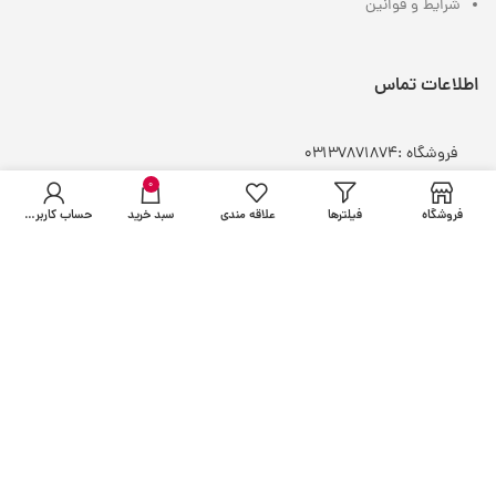
شرایط و قوانین
اطلاعات تماس
فروشگاه :
03137871874
واتساپ : 0
9132134404
0
انبار : 0
9100151453
فروشگاه
فیلترها
علاقه مندی
سبد خرید
حساب کاربری من
ایمیل : info@hamdarddaru.com
ساعت پاسخگویی : فقط روزهای کاری و غیر تعطیل – شنبه تا
چهارشنبه ساعت 9 تا 17 و پنجشنبه ها 9 تا 17
خدمات مشتریان
شرایط و مقررات
رهگیری
سفارشات
تماس با
ما