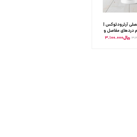
لی آرترودتوکس |
م دردهای مفاصل و
ستخوان
﷼
3.100.000
3.2