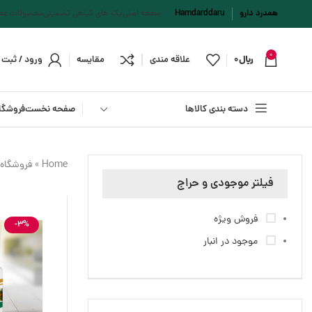
همدرد دارو
Hamdarddaru
صفحه اصلی
پک های گیاهی تضمینی
محصولات عطا
0
﷼
0
علاقه مندی
مقایسه
ورود / ثبت ن
دسته بندی کالاها
صفحه نخست
فروشگا
Home
»
فروشگاه
فیلتر موجودی و حراج
فروش ویژه
-3%
موجود در انبار