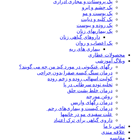
پک پروستات و مجاری ادراری
پک چشم و ابرو
پک پوست و مو
پک کلیه و دیابت
پک روده و یبوست
پک بیماریهای زنان
داروهای گیاهی زنان
پک اعصاب و روان
بیماری های ریه
محصولات عطاری
وبلاگ آموزشی
رگهای عنکبوتی در مورد کبد من چه می گویند؟
درمان سنگ کیسه صفرا بدون جراحی
کولیت اسهالی روده و زخم روده
تخلیه توده سرطانی در پا
درمان خلط پشت حلق
روغن مورچه
درمان رگهای واریس
درمان کیست و بیماری‌های رحم
علت سفیدی مو در خانمها
داروی گیاهی برای ترک اعتیاد
تماس با ما
علاقه مندی
مقایسه