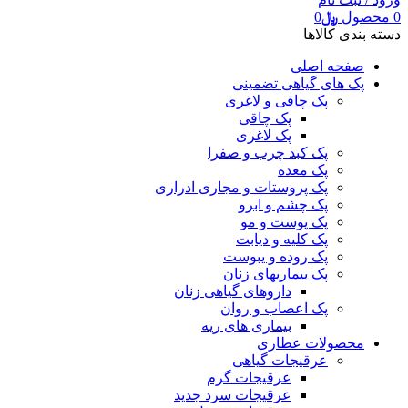
0
محصول
﷼
0
دسته بندی کالاها
صفحه اصلی
پک های گیاهی تضمینی
پک چاقی و لاغری
پک چاقی
پک لاغری
پک کبد چرب و صفرا
پک معده
پک پروستات و مجاری ادراری
پک چشم و ابرو
پک پوست و مو
پک کلیه و دیابت
پک روده و یبوست
پک بیماریهای زنان
داروهای گیاهی زنان
پک اعصاب و روان
بیماری های ریه
محصولات عطاری
عرقیجات گیاهی
عرقیجات گرم
عرقیجات سرد
جدید