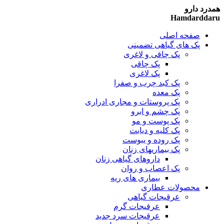
همدرد دارو
Hamdarddaru
صفحه اصلی
پک های گیاهی تضمینی
پک چاقی و لاغری
پک چاقی
پک لاغری
پک کبد چرب و صفرا
پک معده
پک پروستات و مجاری ادراری
پک چشم و ابرو
پک پوست و مو
پک کلیه و دیابت
پک روده و یبوست
پک بیماریهای زنان
داروهای گیاهی زنان
پک اعصاب و روان
بیماری های ریه
محصولات عطاری
عرقیجات گیاهی
عرقیجات گرم
عرقیجات سرد
جدید