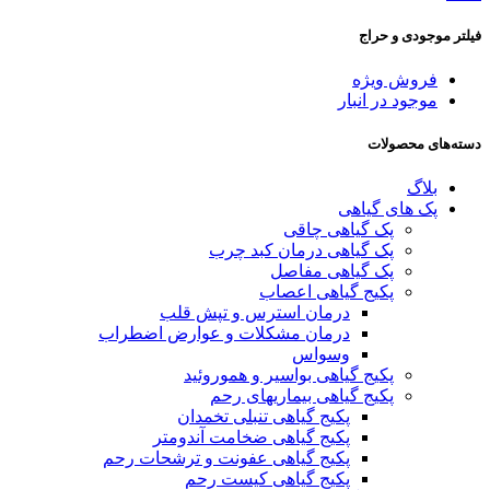
فیلتر موجودی و حراج
فروش ویژه
موجود در انبار
دسته‌های محصولات
بلاگ
پک های گیاهی
پک گیاهی چاقی
پک گیاهی درمان کبد چرب
پک گیاهی مفاصل
پکیج گیاهی اعصاب
درمان استرس و تپش قلب
درمان مشکلات و عوارض اضطراب
وسواس
پکیج گیاهی بواسیر و هموروئید
پکیج گیاهی بیماریهای رحم
پکیج گیاهی تنبلی تخمدان
پکیج گیاهی ضخامت آندومتر
پکیج گیاهی عفونت و ترشحات رحم
پکیج گیاهی کیست رحم