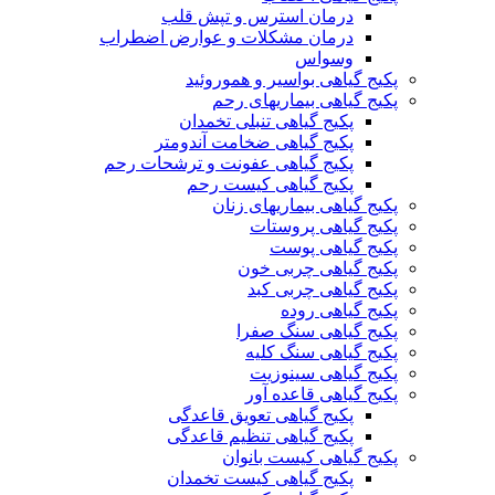
درمان استرس و تپش قلب
درمان مشکلات و عوارض اضطراب
وسواس
پکیج گیاهی بواسیر و هموروئید
پکیج گیاهی بیماریهای رحم
پکیج گیاهی تنبلی تخمدان
پکیج گیاهی ضخامت آندومتر
پکیج گیاهی عفونت و ترشحات رحم
پکیج گیاهی کیست رحم
پکیج گیاهی بیماریهای زنان
پکیج گیاهی پروستات
پکیج گیاهی پوست
پکیج گیاهی چربی خون
پکیج گیاهی چربی کبد
پکیج گیاهی روده
پکیج گیاهی سنگ صفرا
پکیج گیاهی سنگ کلیه
پکیج گیاهی سینوزیت
پکیج گیاهی قاعده آور
پکیج گیاهی تعویق قاعدگی
پکیج گیاهی تنظیم قاعدگی
پکیج گیاهی کیست بانوان
پکیج گیاهی کیست تخمدان