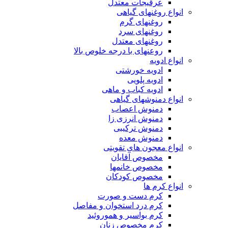
عرقیجات معتدل
انواع روغنهای گیاهی
روغنهای گرم
روغنهای سرد
روغنهای معتدل
روعنهای با درجه خلوص بالا
انواع ادویه
ادویه خورشتی
ادویه پلویی
ادویه کباب و ماهی
انواع دمنوشهای گیاهی
دمنوش اعصاب
دمنوش انرزی زا
دمنوش ترکیبی
دمنوش معده
انواع معجون های تقویتی
مخصوص آقایان
مخصوص خانمها
مخصوص کودکان
انواع کرم ها
کرم دست و صورت
کرم درد استخوان و مفاصل
کرم بواسیر و هموروئید
کرم مخصوص زنان