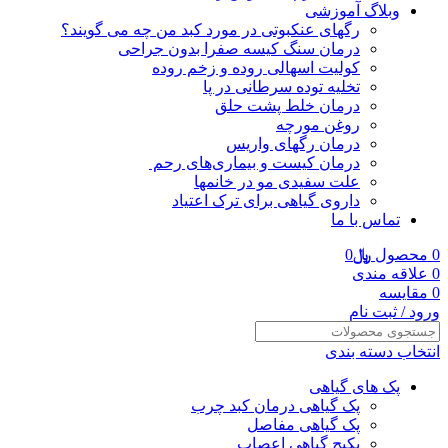
وبلاگ آموزشی
رگهای عنکبوتی در مورد کبد من چه می گویند؟
درمان سنگ کیسه صفرا بدون جراحی
کولیت اسهالی روده و زخم روده
تخلیه توده سرطانی در پا
درمان خلط پشت حلق
روغن مورچه
درمان رگهای واریس
درمان کیست و بیماری‌های رحم
علت سفیدی مو در خانمها
داروی گیاهی برای ترک اعتیاد
تماس با ما
0
محصول
﷼
0
0
علاقه مندی
0
مقایسه
ورود / ثبت نام
انتخاب دسته بندی
پک های گیاهی
پک گیاهی درمان کبد چرب
پک گیاهی مفاصل
پکیج گیاهی اعصاب