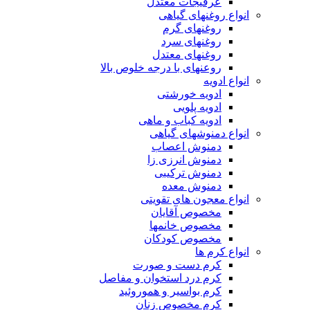
عرقیجات معتدل
انواع روغنهای گیاهی
روغنهای گرم
روغنهای سرد
روغنهای معتدل
روعنهای با درجه خلوص بالا
انواع ادویه
ادویه خورشتی
ادویه پلویی
ادویه کباب و ماهی
انواع دمنوشهای گیاهی
دمنوش اعصاب
دمنوش انرزی زا
دمنوش ترکیبی
دمنوش معده
انواع معجون های تقویتی
مخصوص آقایان
مخصوص خانمها
مخصوص کودکان
انواع کرم ها
کرم دست و صورت
کرم درد استخوان و مفاصل
کرم بواسیر و هموروئید
کرم مخصوص زنان