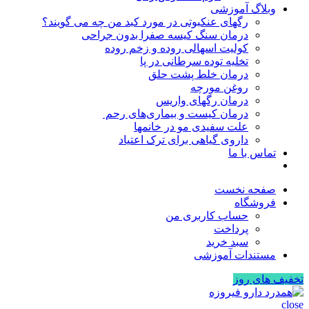
وبلاگ آموزشی
رگهای عنکبوتی در مورد کبد من چه می گویند؟
درمان سنگ کیسه صفرا بدون جراحی
کولیت اسهالی روده و زخم روده
تخلیه توده سرطانی در پا
درمان خلط پشت حلق
روغن مورچه
درمان رگهای واریس
درمان کیست و بیماری‌های رحم
علت سفیدی مو در خانمها
داروی گیاهی برای ترک اعتیاد
تماس با ما
صفحه نخست
فروشگاه
حساب کاربری من
پرداخت
سبد خرید
مستندات آموزشی
تخفیف های روز
close