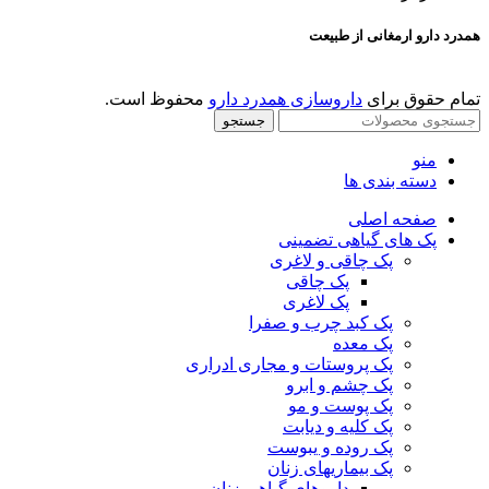
همدرد دارو ارمغانی از طبیعت
تمام حقوق برای
داروسازی همدرد دارو
محفوظ است.
جستجو
منو
دسته بندی ها
صفحه اصلی
پک های گیاهی تضمینی
پک چاقی و لاغری
پک چاقی
پک لاغری
پک کبد چرب و صفرا
پک معده
پک پروستات و مجاری ادراری
پک چشم و ابرو
پک پوست و مو
پک کلیه و دیابت
پک روده و یبوست
پک بیماریهای زنان
داروهای گیاهی زنان