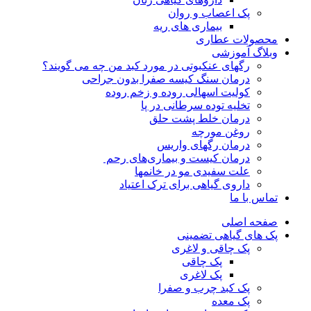
پک اعصاب و روان
بیماری های ریه
محصولات عطاری
وبلاگ آموزشی
رگهای عنکبوتی در مورد کبد من چه می گویند؟
درمان سنگ کیسه صفرا بدون جراحی
کولیت اسهالی روده و زخم روده
تخلیه توده سرطانی در پا
درمان خلط پشت حلق
روغن مورچه
درمان رگهای واریس
درمان کیست و بیماری‌های رحم
علت سفیدی مو در خانمها
داروی گیاهی برای ترک اعتیاد
تماس با ما
صفحه اصلی
پک های گیاهی تضمینی
پک چاقی و لاغری
پک چاقی
پک لاغری
پک کبد چرب و صفرا
پک معده