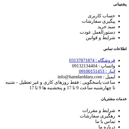
پشتیبانی
حساب کاربری
پیگیری سفارشات
سبد خرید
دستورالعمل عودت
شرایط و قوانین
اطلاعات تماس
فروشگاه :
03137871874
واتساپ : 0
9132134404
انبار : 0
9100151453
ایمیل : info@hamdarddaru.com
ساعت پاسخگویی : فقط روزهای کاری و غیر تعطیل – شنبه
تا چهارشنبه ساعت 9 تا 17 و پنجشنبه ها 9 تا 17
خدمات مشتریان
شرایط و مقررات
رهگیری
سفارشات
تماس با
ما
درباره ما