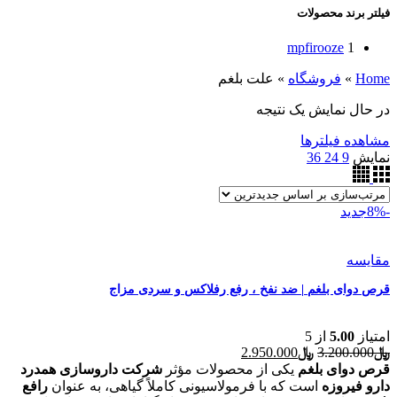
فیلتر برند محصولات
mpfirooze
1
Home
»
فروشگاه
»
علت بلغم
در حال نمایش یک نتیجه
مشاهده فیلترها
نمایش
9
24
36
-8%
جدید
مقایسه
قرص دوای بلغم | ضد نفخ ، رفع رفلاکس و سردی مزاج
امتیاز
5.00
از 5
قیمت
قیمت
﷼
3.200.000
﷼
2.950.000
اصلی
فعلی
قرص دوای بلغم
یکی از محصولات مؤثر
شرکت داروسازی همدرد
﷼3.200.000
﷼2.950.000
دارو فیروزه
است که با فرمولاسیونی کاملاً گیاهی، به عنوان
رافع