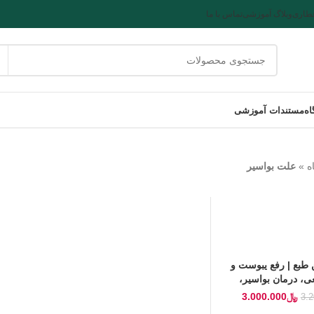
طاری
وبلاگ آموزشی
تماس با ما
ه
مستندات آموزشی
ه
»
علت بواسیر
طبع | رفع یبوست و
ی، درمان بواسیر،
 معده و روده
﷼
3.000.000
3.2