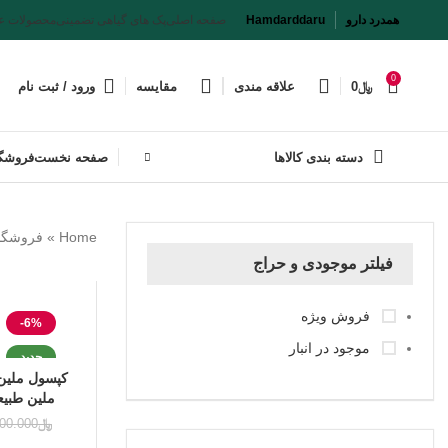
همدرد دارو
Hamdarddaru
صفحه اصلی
پک های گیاهی تضمینی
محصولات ع
0
﷼
0
علاقه مندی
مقایسه
ورود / ثبت نام
دسته بندی کالاها
صفحه نخست
فروشگا
Home
»
فروشگا
فیلتر موجودی و حراج
فروش ویژه
-6%
موجود در انبار
جدید
کپسول ملین 
ملین طبیع
تقویت
﷼
00.000