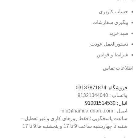
حساب کاربری
پیگیری سفارشات
سبد خرید
دستورالعمل عودت
شرایط و قوانین
اطلاعات تماس
فروشگاه :
03137871874
واتساپ : 0
9132134404
انبار : 0
9100151453
ایمیل : info@hamdarddaru.com
ساعت پاسخگویی : فقط روزهای کاری و غیر تعطیل –
شنبه تا چهارشنبه ساعت 9 تا 17 و پنجشنبه ها 9 تا 17