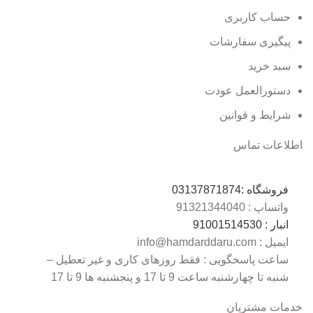
حساب کاربری
پیگیری سفارشات
سبد خرید
دستورالعمل عودت
شرایط و قوانین
اطلاعات تماس
فروشگاه :
03137871874
واتساپ : 0
9132134404
انبار : 0
9100151453
ایمیل : info@hamdarddaru.com
ساعت پاسخگویی : فقط روزهای کاری و غیر تعطیل –
شنبه تا چهارشنبه ساعت 9 تا 17 و پنجشنبه ها 9 تا 17
خدمات مشتریان