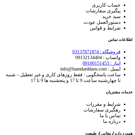
حساب کاربری
پیگیری سفارشات
سبد خرید
دستورالعمل عودت
شرایط و قوانین
اطلاعات تماس
فروشگاه :
03137871874
واتساپ : 0
9132134404
انبار : 0
9100151453
ایمیل : info@hamdarddaru.com
ساعت پاسخگویی : فقط روزهای کاری و غیر تعطیل – شنبه
تا چهارشنبه ساعت 9 تا 17 و پنجشنبه ها 9 تا 17
خدمات مشتریان
شرایط و مقررات
رهگیری
سفارشات
تماس با
ما
درباره ما
همدرد دارو ارمغانی از طبیعت