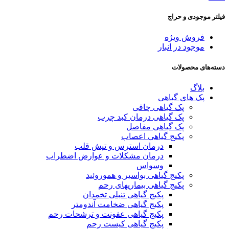
فیلتر موجودی و حراج
فروش ویژه
موجود در انبار
دسته‌های محصولات
بلاگ
پک های گیاهی
پک گیاهی چاقی
پک گیاهی درمان کبد چرب
پک گیاهی مفاصل
پکیج گیاهی اعصاب
درمان استرس و تپش قلب
درمان مشکلات و عوارض اضطراب
وسواس
پکیج گیاهی بواسیر و هموروئید
پکیج گیاهی بیماریهای رحم
پکیج گیاهی تنبلی تخمدان
پکیج گیاهی ضخامت آندومتر
پکیج گیاهی عفونت و ترشحات رحم
پکیج گیاهی کیست رحم