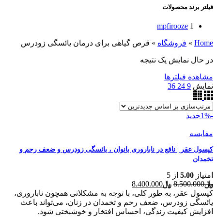
فیلتر برند محصولات
mpfirooze
1
Home
»
فروشگاه
»
قرص گیاهی برای درمان یائسگی زودرس
در حال نمایش یک نتیجه
مشاهده فیلترها
نمایش
9
24
36
-1%
جدید
مقایسه
کپسول عقر | نافع در ناباروری بانوان ، یائسگی زودرس و ضعف رحم و
تخمدان
امتیاز
5.00
از 5
قیمت
قیمت
﷼
8.500.000
﷼
8.400.000
اصلی
فعلی
کپسول عقر، به طور کلی، با توجه به مشکلاتی همچون ناباروری،
﷼8.500.000
﷼8.400.000
یائسگی زودرس، ضعف رحم و تخمدان در زنان، می‌تواند باعث
بود.
است.
افزایش کیفیت زندگی، احساس افتخار و خوشبختی شود.