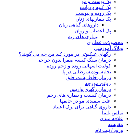
پک پوست و مو
پک کلیه و دیابت
پک روده و یبوست
پک بیماریهای زنان
داروهای گیاهی زنان
پک اعصاب و روان
بیماری های ریه
محصولات عطاری
وبلاگ آموزشی
رگهای عنکبوتی در مورد کبد من چه می گویند؟
درمان سنگ کیسه صفرا بدون جراحی
کولیت اسهالی روده و زخم روده
تخلیه توده سرطانی در پا
درمان خلط پشت حلق
روغن مورچه
درمان رگهای واریس
درمان کیست و بیماری‌های رحم
علت سفیدی مو در خانمها
داروی گیاهی برای ترک اعتیاد
تماس با ما
علاقه مندی
مقایسه
ورود / ثبت نام