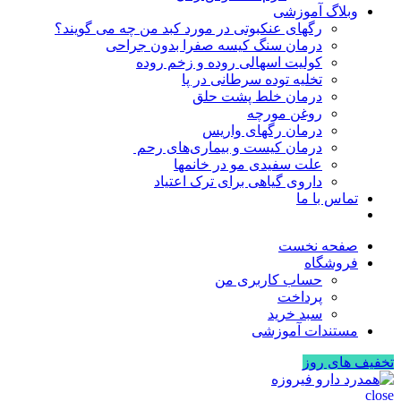
وبلاگ آموزشی
رگهای عنکبوتی در مورد کبد من چه می گویند؟
درمان سنگ کیسه صفرا بدون جراحی
کولیت اسهالی روده و زخم روده
تخلیه توده سرطانی در پا
درمان خلط پشت حلق
روغن مورچه
درمان رگهای واریس
درمان کیست و بیماری‌های رحم
علت سفیدی مو در خانمها
داروی گیاهی برای ترک اعتیاد
تماس با ما
صفحه نخست
فروشگاه
حساب کاربری من
پرداخت
سبد خرید
مستندات آموزشی
تخفیف های روز
close