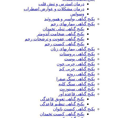
درمان استرس و تپش قلب
درمان مشکلات و عوارض اضطراب
وسواس
پکیج گیاهی بواسیر و هموروئید
پکیج گیاهی بیماریهای رحم
پکیج گیاهی تنبلی تخمدان
پکیج گیاهی ضخامت آندومتر
پکیج گیاهی عفونت و ترشحات رحم
پکیج گیاهی کیست رحم
پکیج گیاهی بیماریهای زنان
پکیج گیاهی پروستات
پکیج گیاهی پوست
پکیج گیاهی چربی خون
پکیج گیاهی چربی کبد
پکیج گیاهی روده
پکیج گیاهی سنگ صفرا
پکیج گیاهی سنگ کلیه
پکیج گیاهی سینوزیت
پکیج گیاهی قاعده آور
پکیج گیاهی تعویق قاعدگی
پکیج گیاهی تنظیم قاعدگی
پکیج گیاهی کیست بانوان
پکیج گیاهی کیست تخمدان