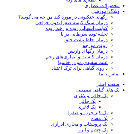
محصولات عطاری
وبلاگ آموزشی
رگهای عنکبوتی در مورد کبد من چه می گویند؟
درمان سنگ کیسه صفرا بدون جراحی
کولیت اسهالی روده و زخم روده
تخلیه توده سرطانی در پا
درمان خلط پشت حلق
روغن مورچه
درمان رگهای واریس
درمان کیست و بیماری‌های رحم
علت سفیدی مو در خانمها
داروی گیاهی برای ترک اعتیاد
تماس با ما
صفحه اصلی
پک های گیاهی تضمینی
پک چاقی و لاغری
پک چاقی
پک لاغری
پک کبد چرب و صفرا
پک معده
پک پروستات و مجاری ادراری
پک چشم و ابرو