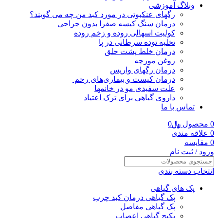
وبلاگ آموزشی
رگهای عنکبوتی در مورد کبد من چه می گویند؟
درمان سنگ کیسه صفرا بدون جراحی
کولیت اسهالی روده و زخم روده
تخلیه توده سرطانی در پا
درمان خلط پشت حلق
روغن مورچه
درمان رگهای واریس
درمان کیست و بیماری‌های رحم
علت سفیدی مو در خانمها
داروی گیاهی برای ترک اعتیاد
تماس با ما
0
محصول
﷼
0
0
علاقه مندی
0
مقایسه
ورود / ثبت نام
انتخاب دسته بندی
پک های گیاهی
پک گیاهی درمان کبد چرب
پک گیاهی مفاصل
پکیج گیاهی اعصاب