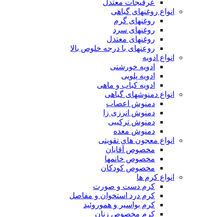
عرقیجات معتدل
انواع روغنهای گیاهی
روغنهای گرم
روغنهای سرد
روغنهای معتدل
روعنهای با درجه خلوص بالا
انواع ادویه
ادویه خورشتی
ادویه پلویی
ادویه کباب و ماهی
انواع دمنوشهای گیاهی
دمنوش اعصاب
دمنوش انرزی زا
دمنوش ترکیبی
دمنوش معده
انواع معجون های تقویتی
مخصوص آقایان
مخصوص خانمها
مخصوص کودکان
انواع کرم ها
کرم دست و صورت
کرم درد استخوان و مفاصل
کرم بواسیر و هموروئید
کرم مخصوص زنان