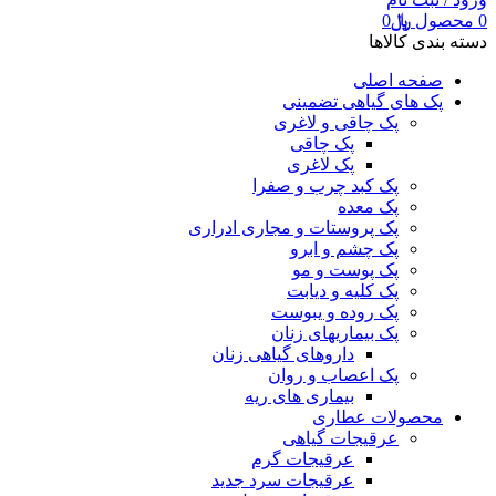
0
محصول
﷼
0
دسته بندی کالاها
صفحه اصلی
پک های گیاهی تضمینی
پک چاقی و لاغری
پک چاقی
پک لاغری
پک کبد چرب و صفرا
پک معده
پک پروستات و مجاری ادراری
پک چشم و ابرو
پک پوست و مو
پک کلیه و دیابت
پک روده و یبوست
پک بیماریهای زنان
داروهای گیاهی زنان
پک اعصاب و روان
بیماری های ریه
محصولات عطاری
عرقیجات گیاهی
عرقیجات گرم
عرقیجات سرد
جدید