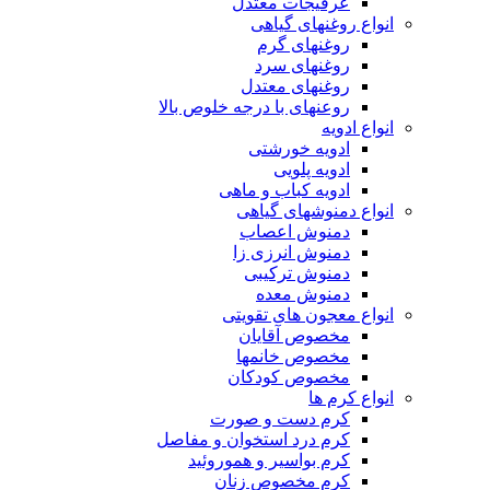
عرقیجات معتدل
انواع روغنهای گیاهی
روغنهای گرم
روغنهای سرد
روغنهای معتدل
روعنهای با درجه خلوص بالا
انواع ادویه
ادویه خورشتی
ادویه پلویی
ادویه کباب و ماهی
انواع دمنوشهای گیاهی
دمنوش اعصاب
دمنوش انرزی زا
دمنوش ترکیبی
دمنوش معده
انواع معجون های تقویتی
مخصوص آقایان
مخصوص خانمها
مخصوص کودکان
انواع کرم ها
کرم دست و صورت
کرم درد استخوان و مفاصل
کرم بواسیر و هموروئید
کرم مخصوص زنان