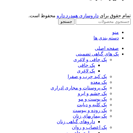
تمام حقوق برای
داروسازی همدرد دارو
محفوظ است.
جستجو
منو
دسته بندی ها
صفحه اصلی
پک های گیاهی تضمینی
پک چاقی و لاغری
پک چاقی
پک لاغری
پک کبد چرب و صفرا
پک معده
پک پروستات و مجاری ادراری
پک چشم و ابرو
پک پوست و مو
پک کلیه و دیابت
پک روده و یبوست
پک بیماریهای زنان
داروهای گیاهی زنان
پک اعصاب و روان
بیماری های ریه