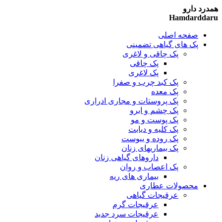
همدرد دارو
Hamdarddaru
صفحه اصلی
پک های گیاهی تضمینی
پک چاقی و لاغری
پک چاقی
پک لاغری
پک کبد چرب و صفرا
پک معده
پک پروستات و مجاری ادراری
پک چشم و ابرو
پک پوست و مو
پک کلیه و دیابت
پک روده و یبوست
پک بیماریهای زنان
داروهای گیاهی زنان
پک اعصاب و روان
بیماری های ریه
محصولات عطاری
عرقیجات گیاهی
عرقیجات گرم
عرقیجات سرد
جدید