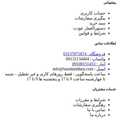
پشتیبانی
حساب کاربری
پیگیری سفارشات
سبد خرید
دستورالعمل عودت
شرایط و قوانین
اطلاعات تماس
فروشگاه :
03137871874
واتساپ : 0
9132134404
انبار : 0
9100151453
ایمیل : info@hamdarddaru.com
ساعت پاسخگویی : فقط روزهای کاری و غیر تعطیل – شنبه
تا چهارشنبه ساعت 9 تا 17 و پنجشنبه ها 9 تا 17
خدمات مشتریان
شرایط و مقررات
رهگیری
سفارشات
تماس با
ما
درباره ما