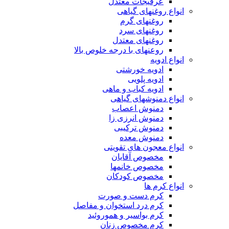
عرقیجات معتدل
انواع روغنهای گیاهی
روغنهای گرم
روغنهای سرد
روغنهای معتدل
روعنهای با درجه خلوص بالا
انواع ادویه
ادویه خورشتی
ادویه پلویی
ادویه کباب و ماهی
انواع دمنوشهای گیاهی
دمنوش اعصاب
دمنوش انرزی زا
دمنوش ترکیبی
دمنوش معده
انواع معجون های تقویتی
مخصوص آقایان
مخصوص خانمها
مخصوص کودکان
انواع کرم ها
کرم دست و صورت
کرم درد استخوان و مفاصل
کرم بواسیر و هموروئید
کرم مخصوص زنان