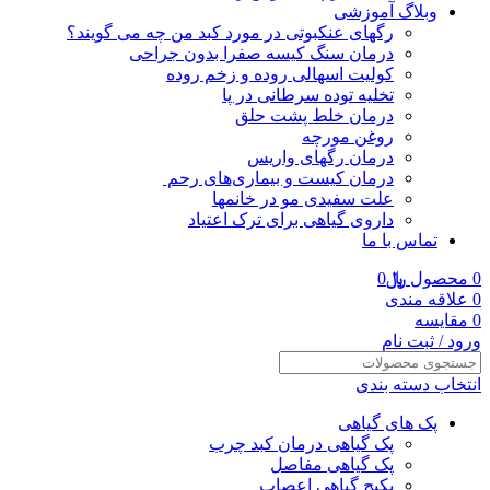
وبلاگ آموزشی
رگهای عنکبوتی در مورد کبد من چه می گویند؟
درمان سنگ کیسه صفرا بدون جراحی
کولیت اسهالی روده و زخم روده
تخلیه توده سرطانی در پا
درمان خلط پشت حلق
روغن مورچه
درمان رگهای واریس
درمان کیست و بیماری‌های رحم
علت سفیدی مو در خانمها
داروی گیاهی برای ترک اعتیاد
تماس با ما
0
محصول
﷼
0
0
علاقه مندی
0
مقایسه
ورود / ثبت نام
انتخاب دسته بندی
پک های گیاهی
پک گیاهی درمان کبد چرب
پک گیاهی مفاصل
پکیج گیاهی اعصاب