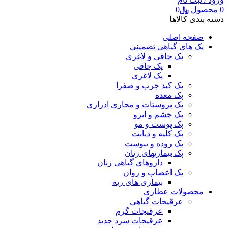
0
محصول
﷼
0
دسته بندی کالاها
صفحه اصلی
پک های گیاهی تضمینی
پک چاقی و لاغری
پک چاقی
پک لاغری
پک کبد چرب و صفرا
پک معده
پک پروستات و مجاری ادراری
پک چشم و ابرو
پک پوست و مو
پک کلیه و دیابت
پک روده و یبوست
پک بیماریهای زنان
داروهای گیاهی زنان
پک اعصاب و روان
بیماری های ریه
محصولات عطاری
عرقیجات گیاهی
عرقیجات گرم
عرقیجات سرد
جدید