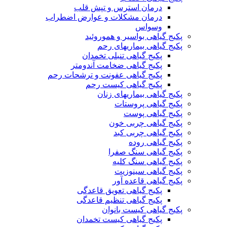
درمان استرس و تپش قلب
درمان مشکلات و عوارض اضطراب
وسواس
پکیج گیاهی بواسیر و هموروئید
پکیج گیاهی بیماریهای رحم
پکیج گیاهی تنبلی تخمدان
پکیج گیاهی ضخامت آندومتر
پکیج گیاهی عفونت و ترشحات رحم
پکیج گیاهی کیست رحم
پکیج گیاهی بیماریهای زنان
پکیج گیاهی پروستات
پکیج گیاهی پوست
پکیج گیاهی چربی خون
پکیج گیاهی چربی کبد
پکیج گیاهی روده
پکیج گیاهی سنگ صفرا
پکیج گیاهی سنگ کلیه
پکیج گیاهی سینوزیت
پکیج گیاهی قاعده آور
پکیج گیاهی تعویق قاعدگی
پکیج گیاهی تنظیم قاعدگی
پکیج گیاهی کیست بانوان
پکیج گیاهی کیست تخمدان