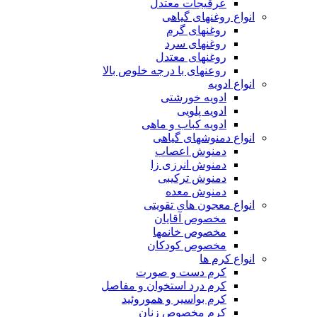
عرقیجات معتدل
انواع روغنهای گیاهی
روغنهای گرم
روغنهای سرد
روغنهای معتدل
روعنهای با درجه خلوص بالا
انواع ادویه
ادویه خورشتی
ادویه پلویی
ادویه کباب و ماهی
انواع دمنوشهای گیاهی
دمنوش اعصاب
دمنوش انرزی زا
دمنوش ترکیبی
دمنوش معده
انواع معجون های تقویتی
مخصوص آقایان
مخصوص خانمها
مخصوص کودکان
انواع کرم ها
کرم دست و صورت
کرم درد استخوان و مفاصل
کرم بواسیر و هموروئید
کرم مخصوص زنان