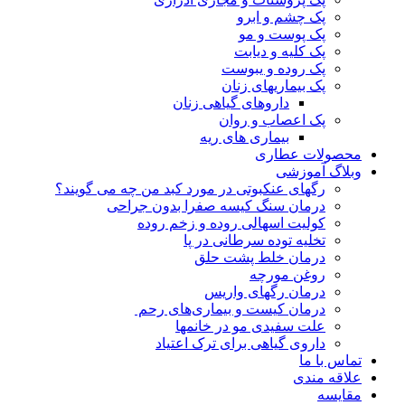
پک چشم و ابرو
پک پوست و مو
پک کلیه و دیابت
پک روده و یبوست
پک بیماریهای زنان
داروهای گیاهی زنان
پک اعصاب و روان
بیماری های ریه
محصولات عطاری
وبلاگ آموزشی
رگهای عنکبوتی در مورد کبد من چه می گویند؟
درمان سنگ کیسه صفرا بدون جراحی
کولیت اسهالی روده و زخم روده
تخلیه توده سرطانی در پا
درمان خلط پشت حلق
روغن مورچه
درمان رگهای واریس
درمان کیست و بیماری‌های رحم
علت سفیدی مو در خانمها
داروی گیاهی برای ترک اعتیاد
تماس با ما
علاقه مندی
مقایسه