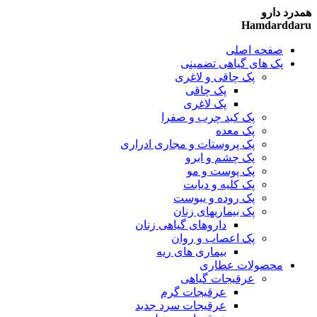
همدرد دارو
Hamdarddaru
صفحه اصلی
پک های گیاهی تضمینی
پک چاقی و لاغری
پک چاقی
پک لاغری
پک کبد چرب و صفرا
پک معده
پک پروستات و مجاری ادراری
پک چشم و ابرو
پک پوست و مو
پک کلیه و دیابت
پک روده و یبوست
پک بیماریهای زنان
داروهای گیاهی زنان
پک اعصاب و روان
بیماری های ریه
محصولات عطاری
عرقیجات گیاهی
عرقیجات گرم
عرقیجات سرد
جدید