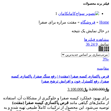
فیلتر برند محصولات
کامان
کامان
1
Home
»
فروشگاه
»
مفتت مراره برای صفرا
در حال نمایش یک نتیجه
مشاهده فیلترها
نمایش
9
24
36
-3%
مقایسه
قرص پاکسازی کیسه صفرا (مفتت) | رفع سنگ صفرا، پاکسازی کیسه
صفرا، رفع کلسترل خون و افزایش ترشح صفرا
قیمت
قیمت
﷼
3.200.000
﷼
3.100.000
اصلی
فعلی
﷼3.200.000
﷼3.100.000
برای بهبود عملکرد کیسه صفرا و جلوگیری از مشکلات آن، استفاده
بود.
از مکمل‌های گیاهی مانند
است.
قرص پاکسازی کیسه صفرا (مفتت)
توصیه می‌شود. این محصول از ترکیبات کاملاً طبیعی تهیه شده و به