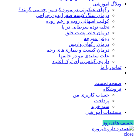
وبلاگ آموزشی
رگهای عنکبوتی در مورد کبد من چه می گویند؟
درمان سنگ کیسه صفرا بدون جراحی
کولیت اسهالی روده و زخم روده
تخلیه توده سرطانی در پا
درمان خلط پشت حلق
روغن مورچه
درمان رگهای واریس
درمان کیست و بیماری‌های رحم
علت سفیدی مو در خانمها
داروی گیاهی برای ترک اعتیاد
تماس با ما
صفحه نخست
فروشگاه
حساب کاربری من
پرداخت
سبد خرید
مستندات آموزشی
تخفیف های روز
close