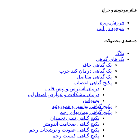
فیلتر موجودی و حراج
فروش ویژه
موجود در انبار
دسته‌های محصولات
بلاگ
پک های گیاهی
پک گیاهی چاقی
پک گیاهی درمان کبد چرب
پک گیاهی مفاصل
پکیج گیاهی اعصاب
درمان استرس و تپش قلب
درمان مشکلات و عوارض اضطراب
وسواس
پکیج گیاهی بواسیر و هموروئید
پکیج گیاهی بیماریهای رحم
پکیج گیاهی تنبلی تخمدان
پکیج گیاهی ضخامت آندومتر
پکیج گیاهی عفونت و ترشحات رحم
پکیج گیاهی کیست رحم