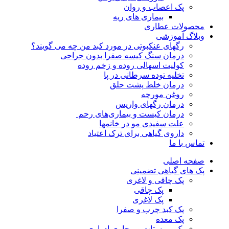
پک اعصاب و روان
بیماری های ریه
محصولات عطاری
وبلاگ آموزشی
رگهای عنکبوتی در مورد کبد من چه می گویند؟
درمان سنگ کیسه صفرا بدون جراحی
کولیت اسهالی روده و زخم روده
تخلیه توده سرطانی در پا
درمان خلط پشت حلق
روغن مورچه
درمان رگهای واریس
درمان کیست و بیماری‌های رحم
علت سفیدی مو در خانمها
داروی گیاهی برای ترک اعتیاد
تماس با ما
صفحه اصلی
پک های گیاهی تضمینی
پک چاقی و لاغری
پک چاقی
پک لاغری
پک کبد چرب و صفرا
پک معده
پک پروستات و مجاری ادراری