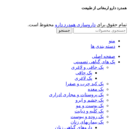
همدرد دارو ارمغانی از طبیعت
تمام حقوق برای
داروسازی همدرد دارو
محفوظ است.
جستجو
منو
دسته بندی ها
صفحه اصلی
پک های گیاهی تضمینی
پک چاقی و لاغری
پک چاقی
پک لاغری
پک کبد چرب و صفرا
پک معده
پک پروستات و مجاری ادراری
پک چشم و ابرو
پک پوست و مو
پک کلیه و دیابت
پک روده و یبوست
پک بیماریهای زنان
داروهای گیاهی زنان