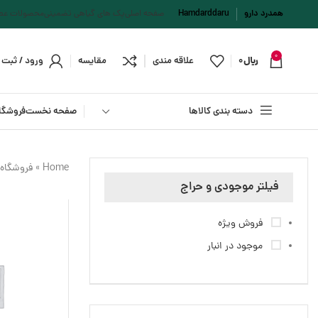
همدرد دارو
Hamdarddaru
صفحه اصلی
پک های گیاهی تضمینی
محصولات عطا
0
﷼
0
علاقه مندی
مقایسه
ورود / ثبت ن
دسته بندی کالاها
صفحه نخست
فروشگا
Home
»
فروشگاه
فیلتر موجودی و حراج
فروش ویژه
موجود در انبار