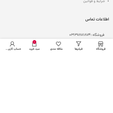
شرایط و قوانین
اطلاعات تماس
فروشگاه :
03137871874
واتساپ : 0
9132134404
0
انبار : 0
9100151453
فروشگاه
فیلترها
علاقه مندی
سبد خرید
حساب کاربری من
ایمیل : info@hamdarddaru.com
ساعت پاسخگویی : فقط روزهای کاری و غیر تعطیل – شنبه تا
چهارشنبه ساعت 9 تا 17 و پنجشنبه ها 9 تا 17
خدمات مشتریان
شرایط و مقررات
رهگیری
سفارشات
تماس با
ما