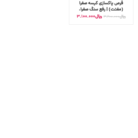
قرص پاکسازی کیسه صفرا
(مفتت) | رفع سنگ صفرا،
پاکسازی کیسه صفرا، رفع
﷼
3.100.000
﷼
3.200.000
کلسترل خون و افزایش ترشح
صفرا