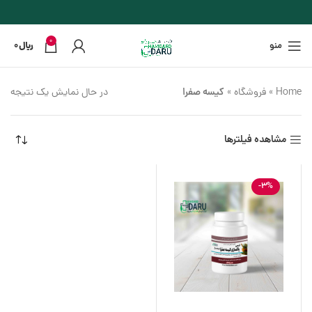
0
منو
﷼
0
کیسه صفرا
در حال نمایش یک نتیجه
Home
»
فروشگاه
»
مشاهده فیلترها
-3%