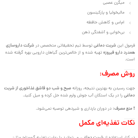
میگرن عصبی
مالیخولیا و پارکینسون
ام‌اس و کاهش حافظه
بی‌خوابی و آشفتگی ذهن
شربت دماغی
شرکت داروسازی
فرمول این
توسط تیم تحقیقاتی متخصص در
همدرد دارو فیروزه
تهیه شده و از خالص‌ترین گیاهان دارویی بهره گرفته شده
است.
روش مصرف:
صبح و شب دو قاشق غذاخوری از شربت
جهت رسیدن به بهترین نتیجه، روزانه
دماغی
را در یک استکان آب جوش ولرم شده حل کرده و میل کنید.
منع مصرف:
❗
در دوران بارداری و شیردهی توصیه نمی‌شود.
نکات تغذیه‌ای مکمل
شربت دماغی
در کنار استفاده از
، می‌توانید با رعایت تغذیه گرم‌مزاج مثل: