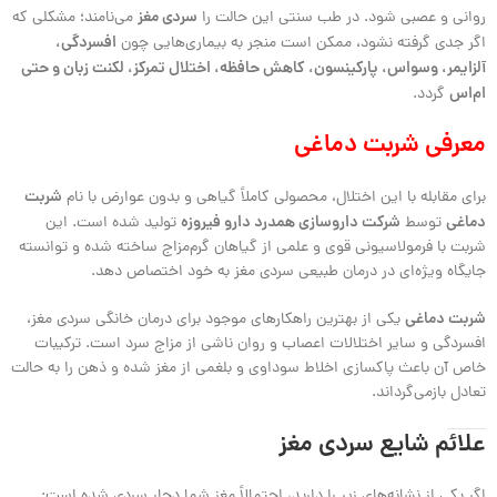
سردی مغز
روانی و عصبی شود. در طب سنتی این حالت را
می‌نامند؛ مشکلی که
افسردگی،
اگر جدی گرفته نشود، ممکن است منجر به بیماری‌هایی چون
آلزایمر، وسواس، پارکینسون، کاهش حافظه، اختلال تمرکز، لکنت زبان و حتی
ام‌اس
گردد.
معرفی شربت دماغی
شربت
برای مقابله با این اختلال، محصولی کاملاً گیاهی و بدون عوارض با نام
دماغی
شرکت داروسازی همدرد دارو فیروزه
توسط
تولید شده است. این
شربت با فرمولاسیونی قوی و علمی از گیاهان گرم‌مزاج ساخته شده و توانسته
جایگاه ویژه‌ای در درمان طبیعی سردی مغز به خود اختصاص دهد.
شربت دماغی
یکی از بهترین راهکارهای موجود برای درمان خانگی سردی مغز،
افسردگی و سایر اختلالات اعصاب و روان ناشی از مزاج سرد است. ترکیبات
خاص آن باعث پاکسازی اخلاط سوداوی و بلغمی از مغز شده و ذهن را به حالت
تعادل بازمی‌گرداند.
علائم شایع سردی مغز
اگر یکی از نشانه‌های زیر را دارید، احتمالاً مغز شما دچار سردی شده است: