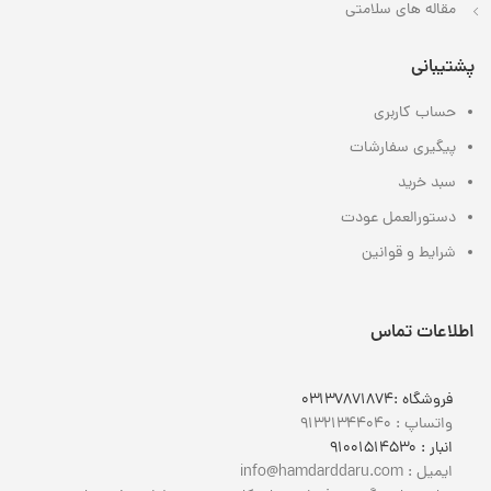
مقاله های سلامتی
پشتیبانی
حساب کاربری
پیگیری سفارشات
سبد خرید
دستورالعمل عودت
شرایط و قوانین
اطلاعات تماس
فروشگاه :
03137871874
واتساپ : 0
9132134404
انبار : 0
9100151453
ایمیل : info@hamdarddaru.com