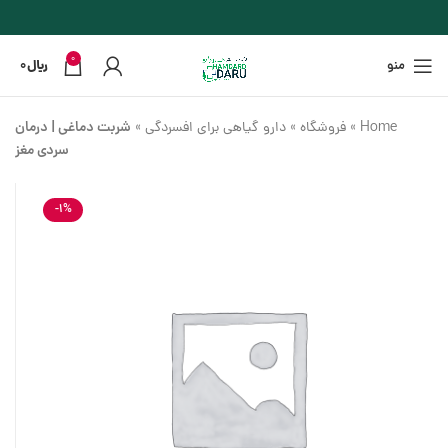
0
منو
﷼
0
شربت دماغی | درمان
Home
»
فروشگاه
»
دارو گیاهی برای افسردگی
»
سردی مغز
-1%