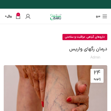
0
منو
﷼
0
,
داروهای گیاهی
مراقبت و سلامتی
درمان رگهای واریس
Admin
24
ژانویه