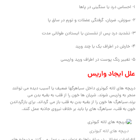
1- احساس درد یا سنگینی در پاها
2- سوزش، ضربان، گرفتگی عضلات و تورم در ساق پا
3- تشدید درد پس از نشستن یا ایستادن طولانی مدت
4- خارش در اطراف یک یا چند ورید
5- تغییر رنگ پوست در اطراف ورید واریسی
علل ایجاد واریس
دریچه های لانه کبوتری داخل سیاهرگها ضعیف یا آسیب دیده می توانند
منجر به واریس شوند. شریان ها خون را از قلب به بقیه بدن می
برند.سیاهرگ ها خون را از بقیه بدن به قلب باز می گرداند. برای بازگرداندن
خون به قلب، سیاهرگ های پا باید بر خلاف نیروی جاذبه عمل کنند.
دریچه های لانه کبوتری
انقباضات عضلانی در ساق پاها به عنوان پمپ عمل می کنند و دیواره های