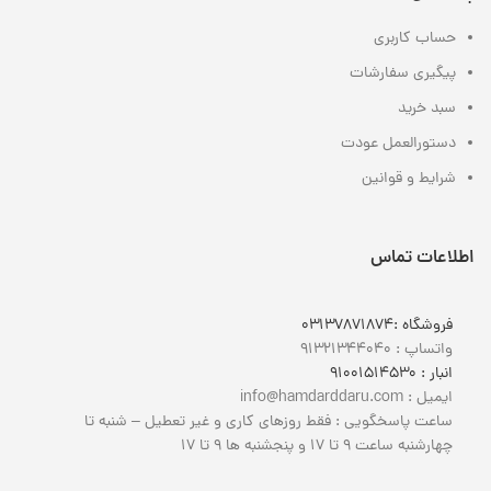
حساب کاربری
پیگیری سفارشات
سبد خرید
دستورالعمل عودت
شرایط و قوانین
اطلاعات تماس
فروشگاه :
03137871874
واتساپ : 0
9132134404
انبار : 0
9100151453
ایمیل : info@hamdarddaru.com
ساعت پاسخگویی : فقط روزهای کاری و غیر تعطیل – شنبه تا
چهارشنبه ساعت 9 تا 17 و پنجشنبه ها 9 تا 17