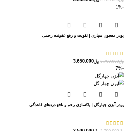
-1%
پودر معجون سپاری | تقویت و رفع عفونت رحمی
﷼
3.650.000
﷼
3.700.000
-7%
پودر آبزن چهارگل | پاکسازی رحم و نافع دردهای قاعدگی
﷼
2.500.000
﷼
2.700.000