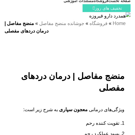
صفحه نخست
فروشگاه
مستندات آموزشی
تخفیف های روز
Home
»
فروشگاه
»
جوشانده منضج مفاصل
»
منضج مفاصل |
درمان دردهای مفصلی
-5%
بزرگنمایی تصویر
منضج مفاصل | درمان دردهای
مفصلی
ویژگی‌های درمانی
معجون سپاری
به شرح زیر است:
تقویت کننده رحم
بهبود عملکرد رحم