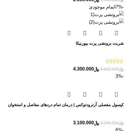
-7%
اتمام موجودی
شربت برونشی پرت بیورنیکا
﷼
4.300.000
﷼
4.600.000
-3%
کپسول مفصلی آرترودتوکس | درمان تمام دردهای مفاصل و استخوان
﷼
3.100.000
﷼
3.200.000
-6%